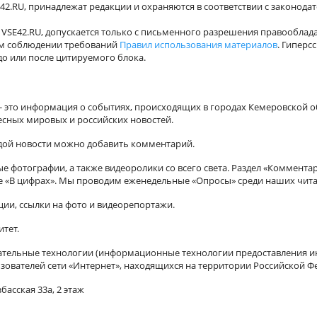
42.RU, принадлежат редакции и охраняются в соответствии с законода
VSE42.RU, допускается только с письменного разрешения правооблада
ном соблюдении требований
Правил использования материалов
. Гиперс
о или после цитируемого блока.
а - это информация о событиях, происходящих в городах Кемеровской о
есных мировых и российских новостей.
ждой новости можно добавить комментарий.
 фотографии, а также видеоролики со всего света. Раздел «Коммента
ле «В цифрах». Мы проводим еженедельные «Опросы» среди наших чита
ии, ссылки на фото и видеорепортажи.
итет.
ельные технологии (информационные технологии предоставления ин
зователей сети «Интернет», находящихся на территории Российской Ф
басская 33а, 2 этаж