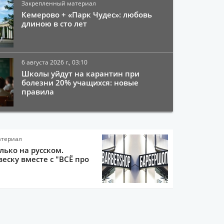
Закрепленный материал
Кемерово + «Парк Чудес»: любовь
длиною в сто лет
6 августа 2026 г., 03:10
Школы уйдут на карантин при
болезни 20% учащихся: новые
правила
атериал
олько на русском.
еску вместе с "ВСЁ про