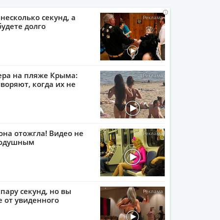
i
i
i
i
 несколько секунд, а
будете долго
ера на пляже Крыма:
воряют, когда их не
она отожгла! Видео не
нодушным
пару секунд, но вы
е от увиденного