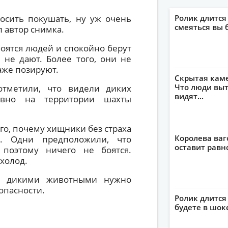
осить покушать, ну уж очень
Ролик длится
смеяться вы 
л автор снимка.
боятся людей и спокойно берут
 не дают. Более того, они не
аже позируют.
Скрытая кам
Что люди выт
отметили, что видели диких
видят...
авно на территории шахты
го, почему хищники без страха
Королева ваг
ь. Одни предположили, что
оставит рав
поэтому ничего не боятся.
 холод.
с дикими животными нужно
опасности.
Ролик длится 
будете в шок