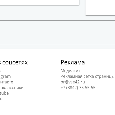
 соцсетях
Реклама
x
Медиакит
egram
Рекламная сетка страницы
нтакте
pr@vse42.ru
оклассники
+7 (3842) 75-55-55
tube
н