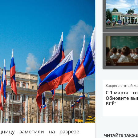
Закрепленный м
С 1 марта - т
Обновите выв
ВСЁ"
щницу заметили на разрезе
ЧИТАЙТЕ ТАКЖЕ