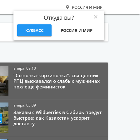
РОССИЯ И МИР
Откуда вы?
КУЗБАСС
РОССИЯ И МИР
Поиск
вчера, 09:10
"Сыночка-корзиночка": священник
РПЦ высказался о слабых мужчинах
похлеще феминисток
вчера, 03:09
Заказы с Wildberries в Сибирь поедут
быстрее: как Казахстан ускорит
доставку