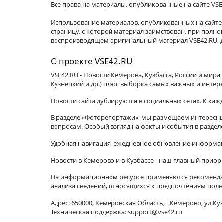
Все права на материалы, опубликованные на сайте VSE
Использование материалов, опубликованных на сайте 
страницу, с которой материал заимствован, при пол
воспроизводящем оригинальный материал VSE42.RU, д
О проекте VSE42.RU
VSE42.RU - Новости Кемерова, Кузбасса, России и мир
Кузнецкий и др.) плюс выборка самых важных и интер
Новости сайта дублируются в социальных сетях. К ка
В разделе «Фоторепортажи», мы размещаем интересные
вопросам. Особый взгляд на факты и события в разде
Удобная навигация, ежедневное обновление информац
Новости в Кемерово и в Кузбассе - наш главный приор
На информационном ресурсе применяются рекомендат
анализа сведений, относящихся к предпочтениям поль
Адрес: 650000, Кемеровская Область, г.Кемерово, ул.Куз
Техническая поддержка: support@vse42.ru