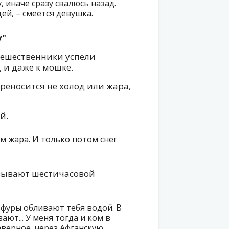
у, иначе сразу свалюсь назад.
ей, – смеется девушка.
у"
тешественники успели
 и даже к мошке.
ереносится не холод или жара,
й.
м жара. И только потом снег
зывают шестичасовой
фуры обливают тебя водой. В
ют... У меня тогда и ком в
аверное, через Афганскую