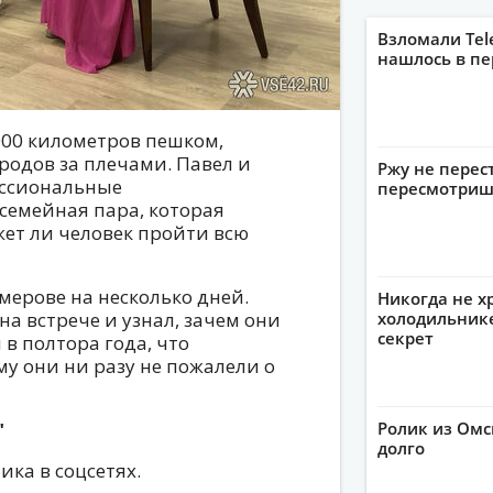
Взломали Tel
нашлось в пе
000 километров пешком,
родов за плечами. Павел и
Ржу не перес
ессиональные
пересмотриш
семейная пара, которая
ет ли человек пройти всю
мерове на несколько дней.
Никогда не х
а встрече и узнал, зачем они
холодильнике
секрет
в полтора года, что
у они ни разу не пожалели о
"
Ролик из Омс
долго
ика в соцсетях.