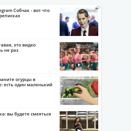
i
i
i
i
egram Собчак - вот что
реписках
тавая, это видео
ь не раз
раните огурцы в
: есть один маленький
ка: вы будете смеяться