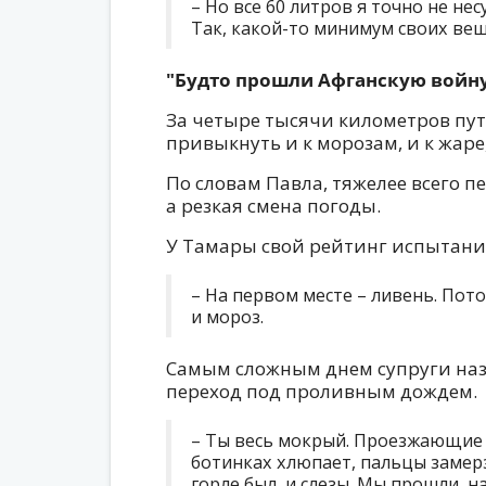
– Но все 60 литров я точно не нес
Так, какой-то минимум своих вещ
"Будто прошли Афганскую войн
За четыре тысячи километров пу
привыкнуть и к морозам, и к жаре,
По словам Павла, тяжелее всего п
а резкая смена погоды.
У Тамары свой рейтинг испытани
– На первом месте – ливень. Пото
и мороз.
Самым сложным днем супруги на
переход под проливным дождем.
– Ты весь мокрый. Проезжающие 
ботинках хлюпает, пальцы замерза
горле был, и слезы. Мы прошли, н