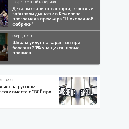
Закрепленный материал
Дети визжали от восторга, взрослые
забывали дышать: в Кемерове
прогремела премьера "Шоколадной
фабрики"
вчера, 03:10
Школы уйдут на карантин при
болезни 20% учащихся: новые
правила
атериал
олько на русском.
еску вместе с "ВСЁ про