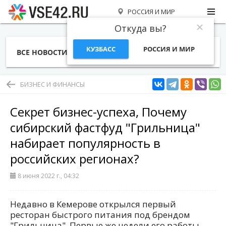
РОССИЯ И МИР
Откуда вы?
КУЗБАСС
РОССИЯ И МИР
ВСЕ НОВОСТИ
СТАТЬИ
ТЕМЫ
ФОТО
СПЕЦПРОЕКТЫ
РАБОТА И ДЕНЬГИ
БИЗНЕС И ФИНАНСЫ
Секрет бизнес-успеха, Почему
сибирский фастфуд "Грильница"
набирает популярность в
российских регионах?
8 июня 2022 г., 04:32
Недавно в Кемерове открылся первый
ресторан быстрого питания под брендом
"Грильница". Первые же недели его работы