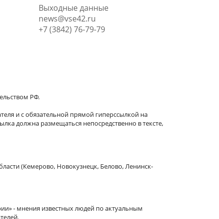
Выходные данные
news@vse42.ru
+7 (3842) 76-79-79
тельством РФ.
теля и с обязательной прямой гиперссылкой на
сылка должна размещаться непосредственно в тексте,
бласти (Кемерово, Новокузнецк, Белово, Ленинск-
рии» - мнения известных людей по актуальным
телей.