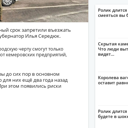
Ролик длится
смеяться вы 
ый срок запретили въезжать
губернатор Илья Середюк.
Скрытая кам
родскую черту смогут только
Что люди выт
видят...
от кемеровских предприятий,
ры до сих пор в основном
Королева ваг
о для них ещё два года назад
оставит рав
При этом появились риски
Ролик длится 
будете в шок