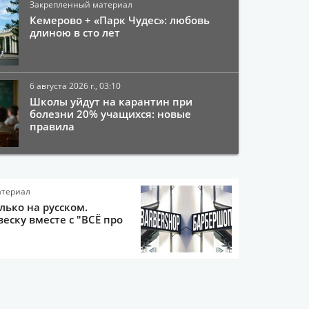
Закрепленный материал
Кемерово + «Парк Чудес»: любовь
длиною в сто лет
6 августа 2026 г., 03:10
Школы уйдут на карантин при
болезни 20% учащихся: новые
правила
атериал
олько на русском.
еску вместе с "ВСЁ про