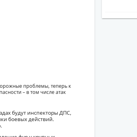
 дорожные проблемы, теперь к
асности – в том числе атак
здах будут инспекторы ДПС,
ики боевых действий.
.
опление фур у крупных