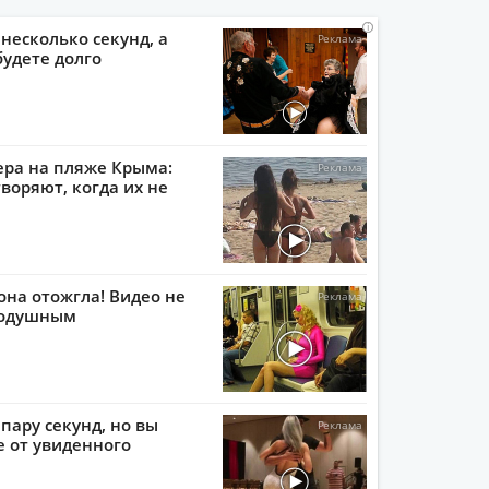
i
i
i
i
 несколько секунд, а
будете долго
ера на пляже Крыма:
воряют, когда их не
она отожгла! Видео не
нодушным
пару секунд, но вы
е от увиденного