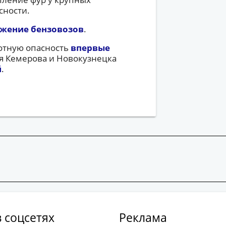
сности.
ижение бензовозов
.
отную опасность
впервые
ля Кемерова и Новокузнецка
й
.
 соцсетях
Реклама