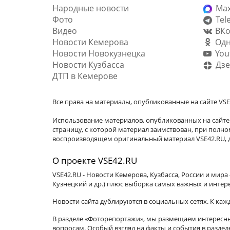
Народные новости
Ma
Фото
Tel
Видео
ВКо
Новости Кемерова
Одн
Новости Новокузнецка
You
Новости Кузбасса
Дзе
ДТП в Кемерове
Все права на материалы, опубликованные на сайте VSE
Использование материалов, опубликованных на сайте 
страницу, с которой материал заимствован, при пол
воспроизводящем оригинальный материал VSE42.RU, д
О проекте VSE42.RU
VSE42.RU - Новости Кемерова, Кузбасса, России и мир
Кузнецкий и др.) плюс выборка самых важных и интер
Новости сайта дублируются в социальных сетях. К ка
В разделе «Фоторепортажи», мы размещаем интересные
вопросам. Особый взгляд на факты и события в разде