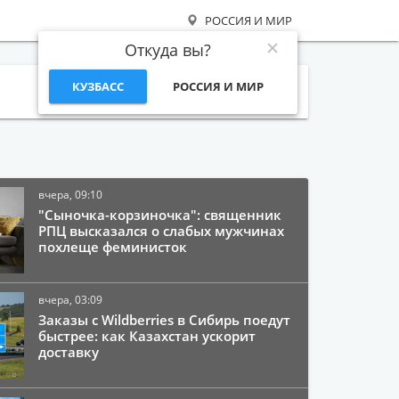
РОССИЯ И МИР
Откуда вы?
КУЗБАСС
РОССИЯ И МИР
Поиск
вчера, 09:10
"Сыночка-корзиночка": священник
РПЦ высказался о слабых мужчинах
похлеще феминисток
вчера, 03:09
Заказы с Wildberries в Сибирь поедут
быстрее: как Казахстан ускорит
доставку