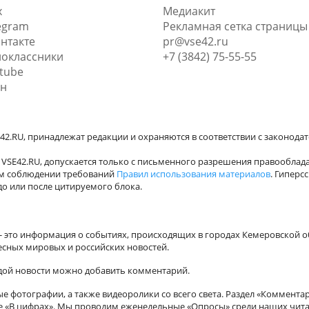
x
Медиакит
egram
Рекламная сетка страницы
нтакте
pr@vse42.ru
оклассники
+7 (3842) 75-55-55
tube
н
42.RU, принадлежат редакции и охраняются в соответствии с законода
VSE42.RU, допускается только с письменного разрешения правооблада
ном соблюдении требований
Правил использования материалов
. Гиперс
о или после цитируемого блока.
а - это информация о событиях, происходящих в городах Кемеровской о
есных мировых и российских новостей.
ждой новости можно добавить комментарий.
 фотографии, а также видеоролики со всего света. Раздел «Коммента
ле «В цифрах». Мы проводим еженедельные «Опросы» среди наших чита