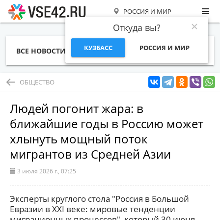
РОССИЯ И МИР
Откуда вы?
КУЗБАСС
РОССИЯ И МИР
ВСЕ НОВОСТИ
СТАТЬИ
ТЕМЫ
ФОТО
СПЕЦПРОЕКТЫ
РАБОТА И ДЕНЬГИ
ОБЩЕСТВО
Людей погонит жара: в
ближайшие годы в Россию может
хлынуть мощный поток
мигрантов из Средней Азии
3 июля 2026 г., 07:25
Эксперты круглого стола "Россия в Большой
Евразии в XXI веке: мировые тенденции
миграционных процессов", который 30 июня