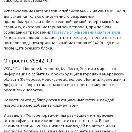
законодательством РФ.
Использование материалов, опубликованных на сайте VSE42.RU,
допускается только с письменного разрешения
правообладателя и с обязательной прямой гиперссылкой на
страницу, с которой материал заимствован, при полном
соблюдении требований
Правил использования материалов
.
Гиперссылка должна размещаться непосредственно в тексте,
воспроизводящем оригинальный материал VSE42.RU, до или
после цитируемого блока.
О проекте VSE42.RU
VSE42.RU - Новости Кемерова, Кузбасса, России и мира - это
информация о событиях, происходящих в городах Кемеровской
области (Кемерово, Новокузнецк, Белово, Ленинск-Кузнецкий и
др.) плюс выборка самых важных и интересных мировых и
российских новостей.
Новости сайта дублируются в социальных сетях. К каждой
новости можно добавить комментарий.
В разделе «Фоторепортажи», мы размещаем интересные
фотографии, а также видеоролики со всего света. Раздел
«Комментарии» - мнения известных людей по актуальным
вопросам. Особый взгляд на факты и события в разделе «В