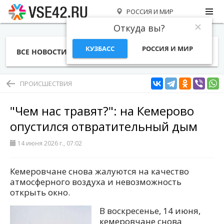
РОССИЯ И МИР
Откуда вы?
КУЗБАСС
РОССИЯ И МИР
ВСЕ НОВОСТИ
СТАТЬИ
ТЕМЫ
ФОТО
СПЕЦПРОЕКТЫ
РАБОТА И ДЕНЬГИ
ПРОИСШЕСТВИЯ
"Чем нас травят?": на Кемерово
опустился отвратительный дым
14 июня 2026 г., 07:02
Кемеровчане снова жалуются на качество
атмосферного воздуха и невозможность
открыть окно.
В воскресенье, 14 июня,
кемеровчане снова