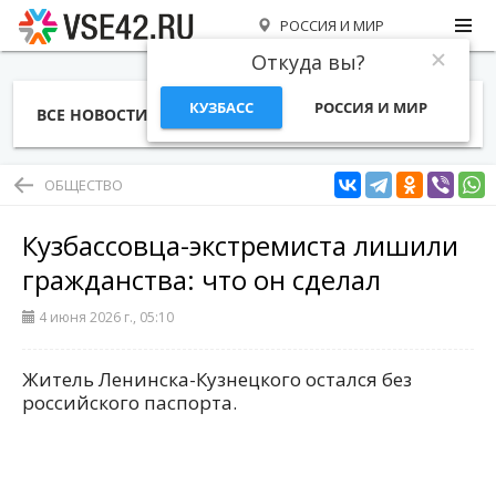
РОССИЯ И МИР
Откуда вы?
КУЗБАСС
РОССИЯ И МИР
ВСЕ НОВОСТИ
СТАТЬИ
ТЕМЫ
ФОТО
СПЕЦПРОЕКТЫ
РАБОТА И ДЕНЬГИ
ОБЩЕСТВО
Кузбассовца-экстремиста лишили
гражданства: что он сделал
4 июня 2026 г., 05:10
Житель Ленинска-Кузнецкого остался без
российского паспорта.