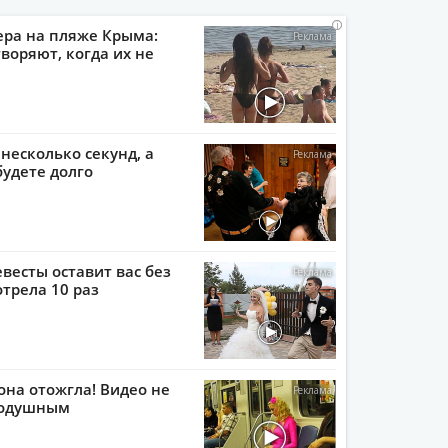
i
i
i
i
ера на пляже Крыма:
воряют, когда их не
 несколько секунд, а
будете долго
евесты оставит вас без
отрела 10 раз
она отожгла! Видео не
нодушным