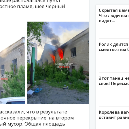
аньше располагался пункт
остное пламя, шёл чёрный
Скрытая кам
Что люди выт
видят...
Ролик длится
смеяться вы 
Этот танец н
слов! Пересм
ассказали, что в результате
Королева ваг
оставит рав
очное перекрытие, на втором
ный мусор. Общая площадь