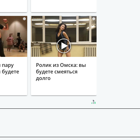
i
i
 пару
Ролик из Омска: вы
ы будете
будете смеяться
долго