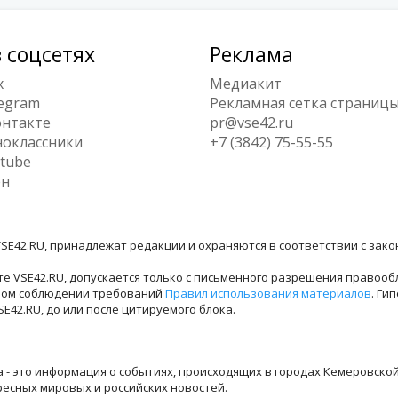
 соцсетях
Реклама
x
Медиакит
egram
Рекламная сетка страниц
нтакте
pr@vse42.ru
оклассники
+7 (3842) 75-55-55
tube
ен
SE42.RU, принадлежат редакции и охраняются в соответствии с зак
е VSE42.RU, допускается только с письменного разрешения правооб
лном соблюдении требований
Правил использования материалов
. Ги
42.RU, до или после цитируемого блока.
ра - это информация о событиях, происходящих в городах Кемеровско
ресных мировых и российских новостей.