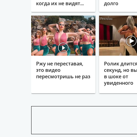
когда их не видят...
долго
i
Ржу не переставая,
Ролик длится
это видео
секунд, но в
пересмотришь не раз
в шоке от
увиденного