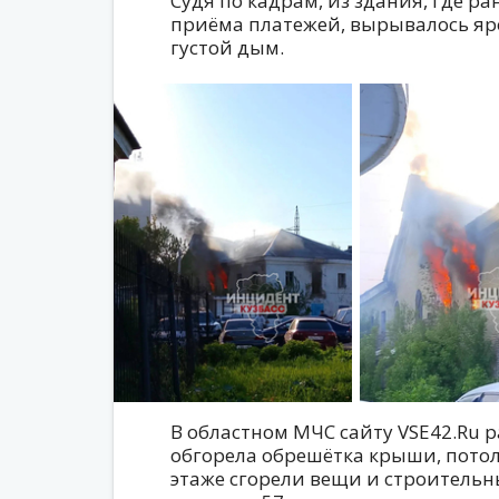
Судя по кадрам, из здания, где р
приёма платежей, вырывалось яр
густой дым.
В областном МЧС сайту VSE42.Ru р
обгорела обрешётка крыши, потол
этаже сгорели вещи и строитель