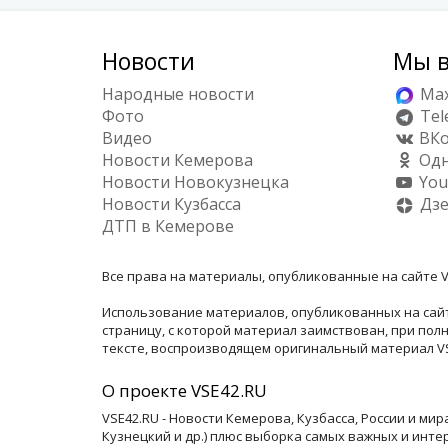
Новости
Мы в
Народные новости
Ma
Фото
Tel
Видео
ВКо
Новости Кемерова
Одн
Новости Новокузнецка
You
Новости Кузбасса
Дз
ДТП в Кемерове
Все права на материалы, опубликованные на сайте V
Использование материалов, опубликованных на сайт
страницу, с которой материал заимствован, при по
тексте, воспроизводящем оригинальный материал VSE
О проекте VSE42.RU
VSE42.RU - Новости Кемерова, Кузбасса, России и ми
Кузнецкий и др.) плюс выборка самых важных и инте