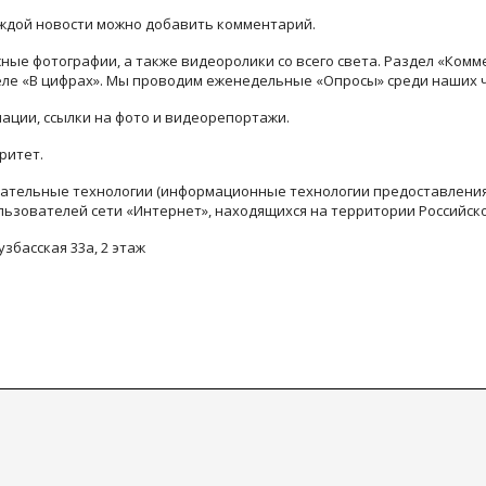
каждой новости можно добавить комментарий.
ые фотографии, а также видеоролики со всего света. Раздел «Комм
деле «В цифрах». Мы проводим еженедельные «Опросы» среди наших 
ации, ссылки на фото и видеорепортажи.
ритет.
тельные технологии (информационные технологии предоставления 
льзователей сети «Интернет», находящихся на территории Российск
узбасская 33а, 2 этаж