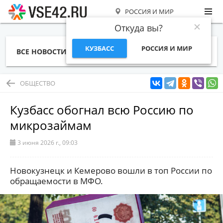
РОССИЯ И МИР
Откуда вы?
КУЗБАСС
РОССИЯ И МИР
ВСЕ НОВОСТИ
СТАТЬИ
ТЕМЫ
ФОТО
СПЕЦПРОЕКТЫ
РАБОТА И ДЕНЬГИ
ОБЩЕСТВО
Кузбасс обогнал всю Россию по
микрозаймам
3 июня 2026 г., 09:03
Новокузнецк и Кемерово вошли в топ России по
обращаемости в МФО.