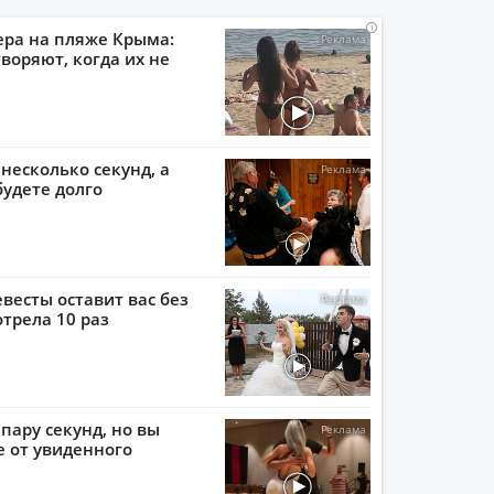
i
i
i
i
ера на пляже Крыма:
воряют, когда их не
 несколько секунд, а
будете долго
евесты оставит вас без
отрела 10 раз
пару секунд, но вы
е от увиденного