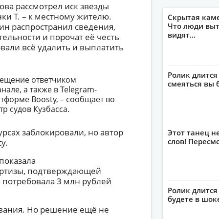
ва рассмотрел иск звезды
ки Т. – к местному жителю.
Скрытая кам
ин распространил сведения,
Что люди выт
видят...
тельности и порочат её честь
вали всё удалить и выплатить
Ролик длится
мещение ответчиком
смеяться вы 
але, а также в Telegram-
атформе Boosty, – сообщает во
р судов Кузбасса.
урсах заблокировали, но автор
Этот танец н
слов! Пересм
y.
 показала
ертизы, подтверждающей
 потребовала 3 млн рублей
Ролик длится 
будете в шок
вания. Но решение ещё не