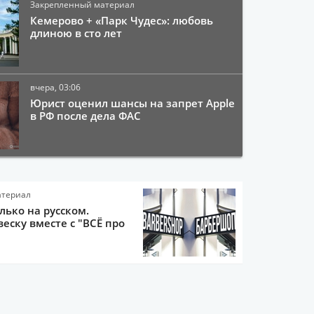
Закрепленный материал
Кемерово + «Парк Чудес»: любовь
длиною в сто лет
вчера, 03:06
Юрист оценил шансы на запрет Apple
в РФ после дела ФАС
атериал
олько на русском.
еску вместе с "ВСЁ про