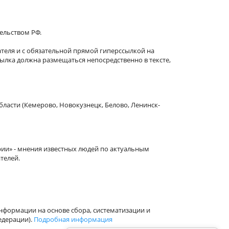
тельством РФ.
теля и с обязательной прямой гиперссылкой на
сылка должна размещаться непосредственно в тексте,
бласти (Кемерово, Новокузнецк, Белово, Ленинск-
рии» - мнения известных людей по актуальным
телей.
формации на основе сбора, систематизации и
едерации).
Подробная информация