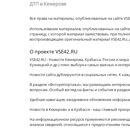
ДТП в Кемерове
Все права на материалы, опубликованные на сайте VSE
Использование материалов, опубликованных на сайте 
страницу, с которой материал заимствован, при пол
воспроизводящем оригинальный материал VSE42.RU, д
О проекте VSE42.RU
VSE42.RU - Новости Кемерова, Кузбасса, России и мир
Кузнецкий и др.) плюс выборка самых важных и интер
Новости сайта дублируются в социальных сетях. К ка
В разделе «Фоторепортажи», мы размещаем интересные
вопросам. Особый взгляд на факты и события в разде
Удобная навигация, ежедневное обновление информац
Новости в Кемерово и в Кузбассе - наш главный приор
На информационном ресурсе применяются рекомендат
анализа сведений, относящихся к предпочтениям поль