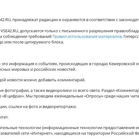
42.RU, принадлежат редакции и охраняются в соответствии с законода
VSE42.RU, допускается только с письменного разрешения правооблада
ном соблюдении требований
Правил использования материалов
. Гиперс
о или после цитируемого блока.
а - это информация о событиях, происходящих в городах Кемеровской о
есных мировых и российских новостей.
ждой новости можно добавить комментарий.
 фотографии, а также видеоролики со всего света. Раздел «Коммента
ле «В цифрах». Мы проводим еженедельные «Опросы» среди наших чита
ии, ссылки на фото и видеорепортажи.
итет.
ельные технологии (информационные технологии предоставления ин
зователей сети «Интернет», находящихся на территории Российской Ф