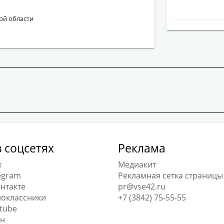
ой области
 соцсетях
Реклама
x
Медиакит
egram
Рекламная сетка страницы
нтакте
pr@vse42.ru
оклассники
+7 (3842) 75-55-55
tube
н