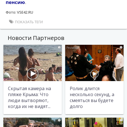
пенсию
.
Фото: VSE42.RU
ПОКАЗАТЬ ТЕГИ
Новости Партнеров
i
i
Скрытая камера на
Ролик длится
пляже Крыма: Что
несколько секунд, а
люди вытворяют,
смеяться вы будете
когда их не видят...
долго
i
i