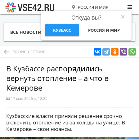
РОССИЯ И МИР
Откуда вы?
КУЗБАСС
РОССИЯ И МИР
ВСЕ НОВОСТИ
СТАТЬИ
ТЕМЫ
ФОТО
СПЕЦПРОЕКТЫ
РАБОТА И ДЕНЬГИ
ПРОИСШЕСТВИЯ
В Кузбассе распорядились
вернуть отопление – а что в
Кемерове
17 мая 2026 г., 12:25
Кузбасские власти приняли решение срочно
включить отопление из-за холода на улице. В
Кемерове – свои нюансы.