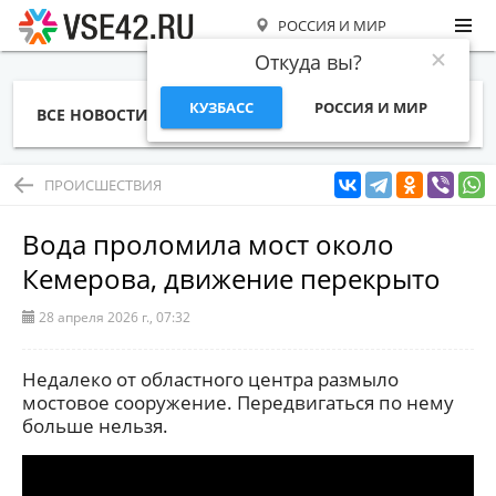
РОССИЯ И МИР
Откуда вы?
КУЗБАСС
РОССИЯ И МИР
ВСЕ НОВОСТИ
СТАТЬИ
ТЕМЫ
ФОТО
СПЕЦПРОЕКТЫ
РАБОТА И ДЕНЬГИ
ПРОИСШЕСТВИЯ
Вода проломила мост около
Кемерова, движение перекрыто
28 апреля 2026 г., 07:32
Недалеко от областного центра размыло
мостовое сооружение. Передвигаться по нему
больше нельзя.