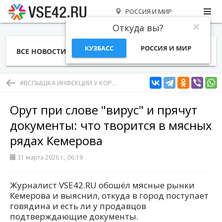
РОССИЯ И МИР
Откуда вы?
КУЗБАСС
РОССИЯ И МИР
ВСЕ НОВОСТИ
СТАТЬИ
ТЕМЫ
ФОТО
СПЕЦПРОЕКТЫ
РАБОТА И ДЕНЬГИ
#ВСПЫШКА ИНФЕКЦИИ У КОРОВ В КУЗБАССЕ
Орут при слове "вирус" и прячут
документы: что творится в мясных
рядах Кемерова
31 марта 2026 г., 06:19
Журналист VSE42.RU обошёл мясные рынки
Кемерова и выяснил, откуда в город поступает
говядина и есть ли у продавцов
подтверждающие документы.