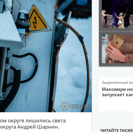
Закрепленный м
Максимум нов
запускает ка
ком округе лишились света
а округа Андрей Шарнин.
ЧИТАЙТЕ ТАКЖЕ