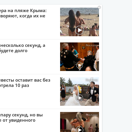
i
i
i
i
ера на пляже Крыма:
воряют, когда их не
 несколько секунд, а
будете долго
евесты оставит вас без
отрела 10 раз
пару секунд, но вы
е от увиденного