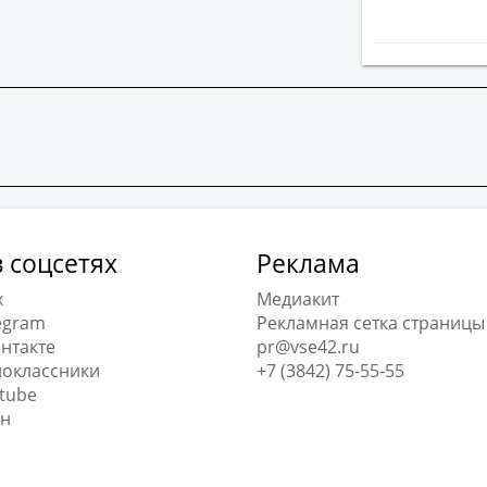
 соцсетях
Реклама
x
Медиакит
egram
Рекламная сетка страницы
нтакте
pr@vse42.ru
оклассники
+7 (3842) 75-55-55
tube
н