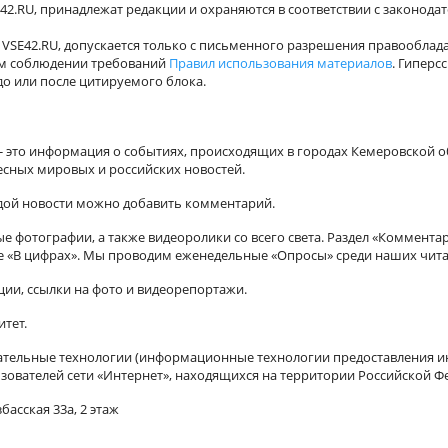
42.RU, принадлежат редакции и охраняются в соответствии с законода
VSE42.RU, допускается только с письменного разрешения правооблада
ном соблюдении требований
Правил использования материалов
. Гиперс
о или после цитируемого блока.
а - это информация о событиях, происходящих в городах Кемеровской о
есных мировых и российских новостей.
ждой новости можно добавить комментарий.
 фотографии, а также видеоролики со всего света. Раздел «Коммента
ле «В цифрах». Мы проводим еженедельные «Опросы» среди наших чита
ии, ссылки на фото и видеорепортажи.
итет.
ельные технологии (информационные технологии предоставления ин
зователей сети «Интернет», находящихся на территории Российской Ф
басская 33а, 2 этаж