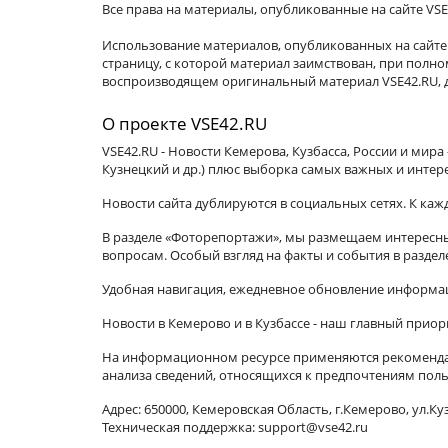
Все права на материалы, опубликованные на сайте VSE
Использование материалов, опубликованных на сайте 
страницу, с которой материал заимствован, при пол
воспроизводящем оригинальный материал VSE42.RU, д
О проекте VSE42.RU
VSE42.RU - Новости Кемерова, Кузбасса, России и мир
Кузнецкий и др.) плюс выборка самых важных и интер
Новости сайта дублируются в социальных сетях. К ка
В разделе «Фоторепортажи», мы размещаем интересные
вопросам. Особый взгляд на факты и события в разде
Удобная навигация, ежедневное обновление информац
Новости в Кемерово и в Кузбассе - наш главный приор
На информационном ресурсе применяются рекомендат
анализа сведений, относящихся к предпочтениям поль
Адрес: 650000, Кемеровская Область, г.Кемерово, ул.Куз
Техническая поддержка: support@vse42.ru