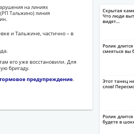
нарушения на линиях
Скрытая кам
С (РП Тальжино) линия
Что люди выт
ин.
видят...
вке и Тальжине, частично – в
Ролик длится
да.
смеяться вы 
там его уже восстановили. Для
ую бригаду.
тормовое предупреждение
.
Этот танец н
слов! Пересм
Ролик длится 
будете в шок