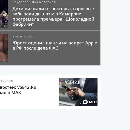
Закрепленный материал
Дети визжали от восторга, взрослые
забывали дышать: в Кемерове
прогремела премьера "Шоколадной
фабрики"
вчера, 03:06
Юрист оценил шансы на запрет Apple
в РФ после дела ФАС
атериал
остей: VSE42.Ru
нал в MAX