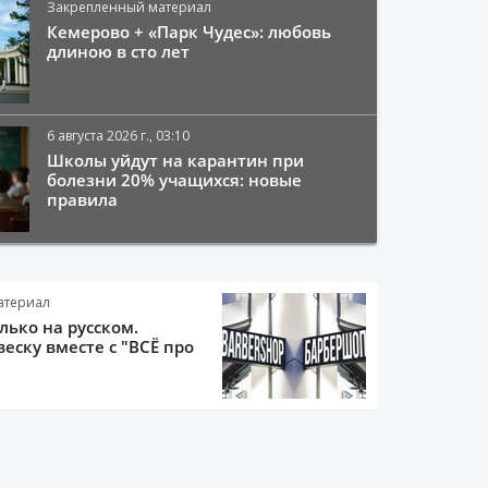
Закрепленный материал
Кемерово + «Парк Чудес»: любовь
длиною в сто лет
6 августа 2026 г., 03:10
Школы уйдут на карантин при
болезни 20% учащихся: новые
правила
атериал
олько на русском.
еску вместе с "ВСЁ про