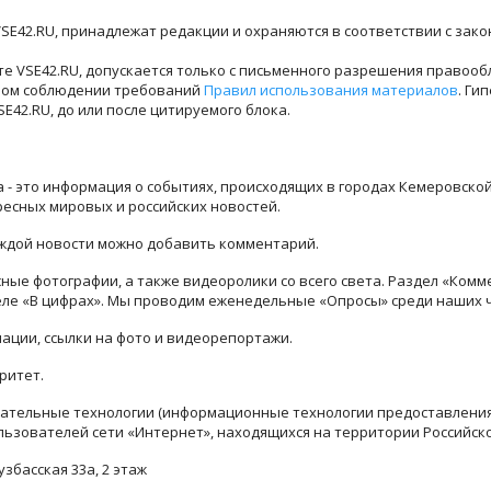
SE42.RU, принадлежат редакции и охраняются в соответствии с зак
е VSE42.RU, допускается только с письменного разрешения правооб
лном соблюдении требований
Правил использования материалов
. Ги
42.RU, до или после цитируемого блока.
ра - это информация о событиях, происходящих в городах Кемеровско
ресных мировых и российских новостей.
каждой новости можно добавить комментарий.
ые фотографии, а также видеоролики со всего света. Раздел «Комм
деле «В цифрах». Мы проводим еженедельные «Опросы» среди наших 
ации, ссылки на фото и видеорепортажи.
ритет.
тельные технологии (информационные технологии предоставления 
льзователей сети «Интернет», находящихся на территории Российск
узбасская 33а, 2 этаж