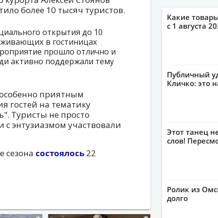
тило более 10 тысяч туристов.
Какие товары
с 1 августа 2
циального открытия до 10
роживающих в гостиницах
Мероприятие прошло отлично и
ди активно поддержали тему
Публичный уд
Кличко: это 
, особенно приятным
я гостей на тематику
ь". Туристы не просто
 и с энтузиазмом участвовали
Этот танец н
слов! Пересм
е сезона
состоялось
22
Ролик из Омс
долго