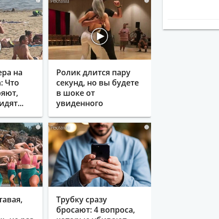
i
i
ера на
Ролик длится пару
: Что
секунд, но вы будете
яют,
в шоке от
идят...
увиденного
i
i
тавая,
Трубку сразу
бросают: 4 вопроса,