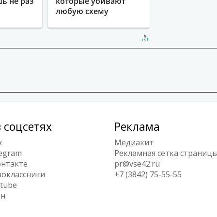
ь не раз
которые убивают
любую схему
мошенников
 соцсетях
Реклама
x
Медиакит
egram
Рекламная сетка страниц
нтакте
pr@vse42.ru
оклассники
+7 (3842) 75-55-55
tube
ен