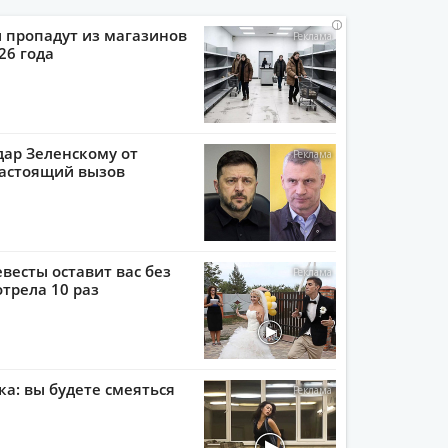
i
i
i
i
 пропадут из магазинов
026 года
ар Зеленскому от
настоящий вызов
евесты оставит вас без
отрела 10 раз
ка: вы будете смеяться