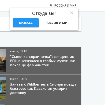
РОССИЯ И МИР
Откуда вы?
КУЗБАСС
РОССИЯ И МИР
Поиск
вчера, 09:10
"Сыночка-корзиночка": священник
РПЦ высказался о слабых мужчинах
похлеще феминисток
вчера, 03:09
Заказы с Wildberries в Сибирь поедут
быстрее: как Казахстан ускорит
доставку