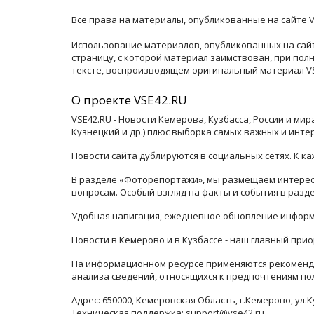
Все права на материалы, опубликованные на сайте V
Использование материалов, опубликованных на сайт
страницу, с которой материал заимствован, при по
тексте, воспроизводящем оригинальный материал VSE
О проекте VSE42.RU
VSE42.RU - Новости Кемерова, Кузбасса, России и ми
Кузнецкий и др.) плюс выборка самых важных и инте
Новости сайта дублируются в социальных сетях. К 
В разделе «Фоторепортажи», мы размещаем интересн
вопросам. Особый взгляд на факты и события в раз
Удобная навигация, ежедневное обновление информ
Новости в Кемерово и в Кузбассе - наш главный прио
На информационном ресурсе применяются рекоменда
анализа сведений, относящихся к предпочтениям по
Адрес: 650000, Кемеровская Область, г.Кемерово, ул.К
Техническая поддержка: support@vse42.ru