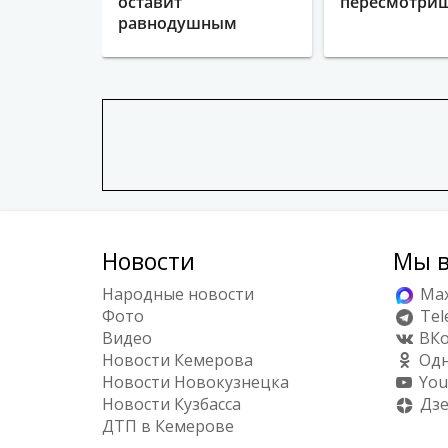
оставит
пересмотриш
равнодушным
Новости
Мы в
Народные новости
Ma
Фото
Tel
Видео
ВКо
Новости Кемерова
Одн
Новости Новокузнецка
You
Новости Кузбасса
Дз
ДТП в Кемерове