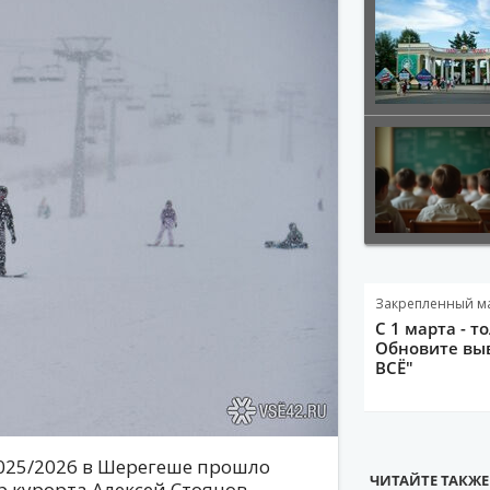
Закрепленный м
С 1 марта - т
Обновите выв
ВСЁ"
025/2026 в Шерегеше прошло
ЧИТАЙТЕ ТАКЖЕ
р курорта Алексей Стоянов