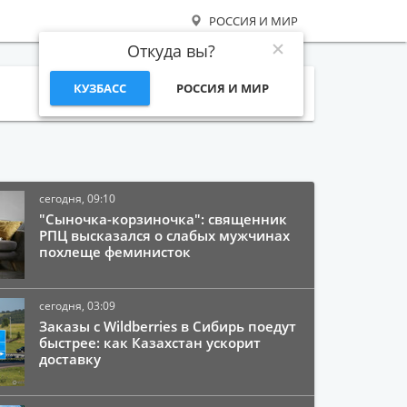
РОССИЯ И МИР
Откуда вы?
КУЗБАСС
РОССИЯ И МИР
Поиск
сегодня, 09:10
"Сыночка-корзиночка": священник
РПЦ высказался о слабых мужчинах
похлеще феминисток
сегодня, 03:09
Заказы с Wildberries в Сибирь поедут
быстрее: как Казахстан ускорит
доставку