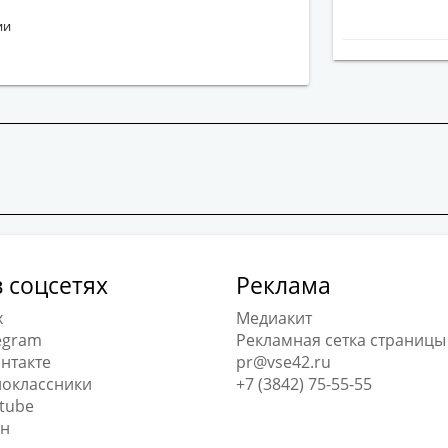
ии
 соцсетях
Реклама
x
Медиакит
egram
Рекламная сетка страницы
нтакте
pr@vse42.ru
оклассники
+7 (3842) 75-55-55
tube
н