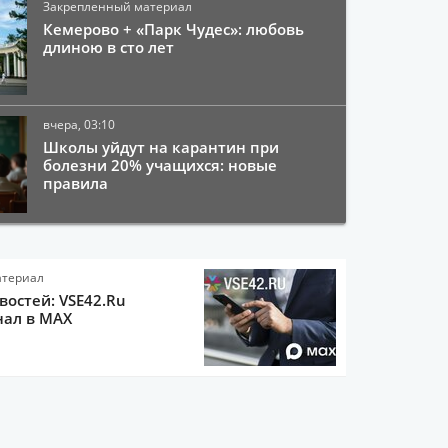
Закрепленный материал
Кемерово + «Парк Чудес»: любовь
длиною в сто лет
вчера, 03:10
Школы уйдут на карантин при
болезни 20% учащихся: новые
правила
атериал
остей: VSE42.Ru
нал в MAX