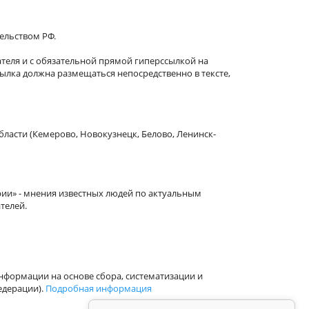
тельством РФ.
теля и с обязательной прямой гиперссылкой на
сылка должна размещаться непосредственно в тексте,
бласти (Кемерово, Новокузнецк, Белово, Ленинск-
рии» - мнения известных людей по актуальным
телей.
формации на основе сбора, систематизации и
едерации).
Подробная информация