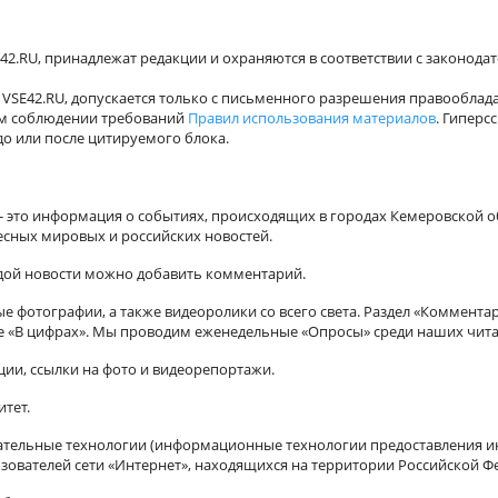
42.RU, принадлежат редакции и охраняются в соответствии с законода
VSE42.RU, допускается только с письменного разрешения правооблада
ном соблюдении требований
Правил использования материалов
. Гиперс
о или после цитируемого блока.
а - это информация о событиях, происходящих в городах Кемеровской о
есных мировых и российских новостей.
ждой новости можно добавить комментарий.
 фотографии, а также видеоролики со всего света. Раздел «Коммента
ле «В цифрах». Мы проводим еженедельные «Опросы» среди наших чита
ии, ссылки на фото и видеорепортажи.
итет.
ельные технологии (информационные технологии предоставления ин
зователей сети «Интернет», находящихся на территории Российской Ф