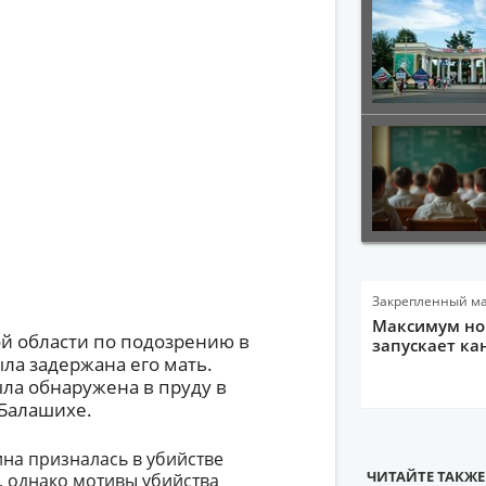
Закрепленный м
Максимум нов
ой области по подозрению в
запускает ка
ла задержана его мать.
ла обнаружена в пруду в
 Балашихе.
ина призналась в убийстве
ЧИТАЙТЕ ТАКЖЕ
, однако мотивы убийства