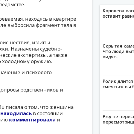
 ведомстве.
Королева ваг
оставит рав
реваемая, находясь в квартире
осле выбросила фрагмент тела в
роисшествия, изъяты
Скрытая кам
ожи. Назначены судебно-
Что люди выт
еские экспертизы, а также
видят...
о холодному оружию.
начение и психолого-
Ролик длится
смеяться вы 
допросы родственников и
u писала о том, что женщина
ы
находилась
в состоянии
Ржу не перес
ацию
комментировала
и
пересмотриш