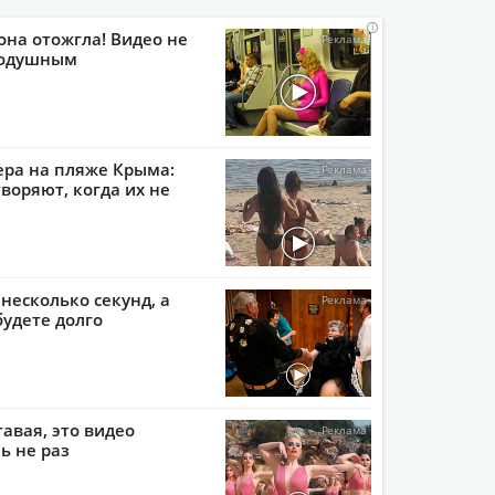
i
i
i
i
она отожгла! Видео не
нодушным
ера на пляже Крыма:
воряют, когда их не
 несколько секунд, а
будете долго
тавая, это видео
ь не раз