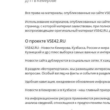
ДТП в Кемерове
Все права на материалы, опубликованные на сайте VSE
Использование материалов, опубликованных на сайте 
страницу, с которой материал заимствован, при пол
воспроизводящем оригинальный материал VSE42.RU, д
О проекте VSE42.RU
VSE42.RU - Новости Кемерова, Кузбасса, России и мир
Кузнецкий и др.) плюс выборка самых важных и интер
Новости сайта дублируются в социальных сетях. К ка
В разделе «Фоторепортажи», мы размещаем интересные
вопросам. Особый взгляд на факты и события в разде
Удобная навигация, ежедневное обновление информац
Новости в Кемерово и в Кузбассе - наш главный приор
На информационном ресурсе применяются рекомендат
анализа сведений, относящихся к предпочтениям поль