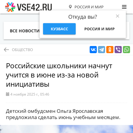
РОССИЯ И МИР
Откуда вы?
КУЗБАСС
РОССИЯ И МИР
ВСЕ НОВОСТИ
СТАТЬИ
ТЕМЫ
ФОТО
СПЕЦПРОЕКТЫ
РАБОТА И ДЕНЬГИ
ОБЩЕСТВО
Российские школьники начнут
учится в июне из-за новой
инициативы
4 ноября 2025 г., 05:46
Детский омбудсмен Ольга Ярославская
предложила сделать июнь учебным месяцем.