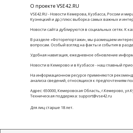
О проекте VSE42.RU
VSE42.RU - Новости Кемерова, Кузбасса, России и ми
Кузнецкий и др.) плюс выборка самых важных и инте
Новости сайта дублируются в социальных сетях. К 
В разделе «Фоторепортажи», мы размещаем интересн
вопросам. Особый взгляд на факты и события в раз
Удобная навигация, ежедневное обновление информ
Новости в Кемерово и в Кузбассе - наш главный прио
На информационном ресурсе применяются рекоменда
анализа сведений, относящихся к предпочтениям по
Адрес: 650000, Кемеровская Область, г.Кемерово, ул.К
Техническая поддержка: support@vse42.ru
Для лиц старше 18 лет.