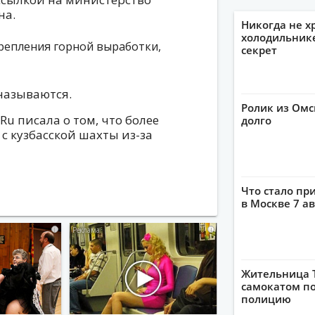
на.
Никогда не х
холодильнике
крепления горной выработки,
секрет
называются.
Ролик из Омс
u писала о том, что более
долго
с кузбасской шахты из-за
Что стало пр
в Москве 7 ав
i
i
Жительница 
самокатом по
полицию