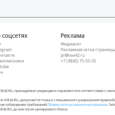
 соцсетях
Реклама
x
Медиакит
egram
Рекламная сетка страниц
нтакте
pr@vse42.ru
оклассники
+7 (3842) 75-55-55
tube
ен
SE42.RU, принадлежат редакции и охраняются в соответствии с зак
е VSE42.RU, допускается только с письменного разрешения правооб
лном соблюдении требований
Правил использования материалов
. Ги
42.RU, до или после цитируемого блока.