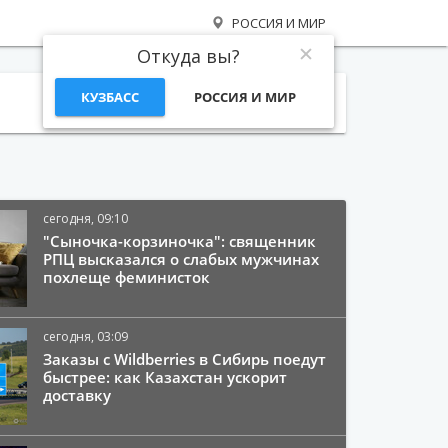
РОССИЯ И МИР
Откуда вы?
КУЗБАСС
РОССИЯ И МИР
Поиск
сегодня, 09:10
"Сыночка-корзиночка": священник
РПЦ высказался о слабых мужчинах
похлеще феминисток
сегодня, 03:09
Заказы с Wildberries в Сибирь поедут
быстрее: как Казахстан ускорит
доставку