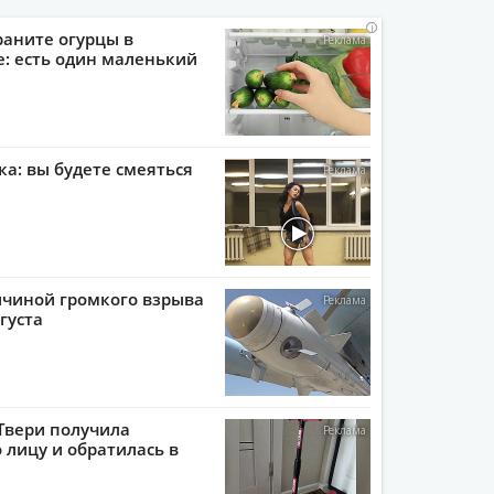
i
i
i
i
раните огурцы в
: есть один маленький
ка: вы будете смеяться
ичиной громкого взрыва
густа
Твери получила
 лицу и обратилась в