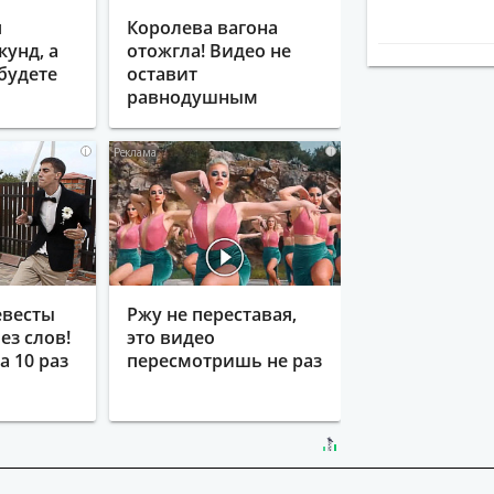
я
Королева вагона
кунд, а
отожгла! Видео не
будете
оставит
равнодушным
i
i
евесты
Ржу не переставая,
ез слов!
это видео
 10 раз
пересмотришь не раз