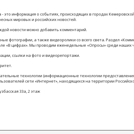
ра - это информация о событиях, происходящих в городах Кемеровско
ресных мировых и российских новостей.
каждой новости можно добавить комментарий.
ые фотографии, а также видеоролики со всего света. Раздел «Комм
деле «В цифрах». Мы проводим еженедельные «Опросы» среди наших 
ации, ссылки на фото и видеорепортажи.
ритет.
тельные технологии (информационные технологии предоставления 
льзователей сети «Интернет», находящихся на территории Российск
узбасская 33а, 2 этаж