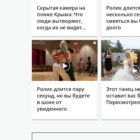
Скрытая камера на
Ролик длитс
пляже Крыма: Что
несколько се
люди вытворяют,
смеяться вы 
когда их не видят...
долго
i
Ролик длится пару
Этот танец н
секунд, но вы будете
оставит вас б
в шоке от
Пересмотрела
увиденного