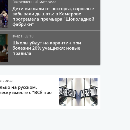
Закрепленный материал
Дети визжали от восторга, взрослые
забывали дышать: в Кемерове
прогремела премьера "Шоколадной
фабрики"
вчера, 03:10
Школы уйдут на карантин при
болезни 20% учащихся: новые
правила
атериал
олько на русском.
еску вместе с "ВСЁ про