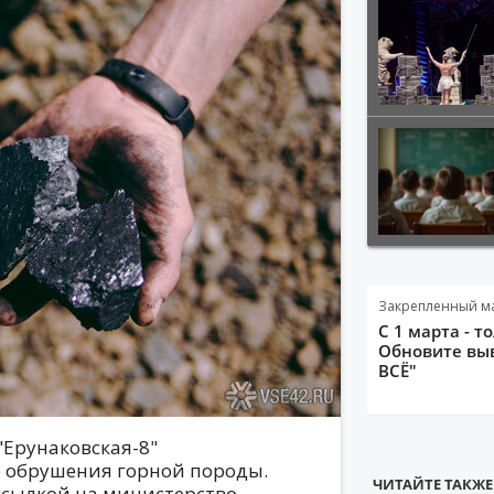
Закрепленный м
С 1 марта - т
Обновите выв
ВСЁ"
"Ерунаковская-8"
е обрушения горной породы.
ЧИТАЙТЕ ТАКЖЕ
 ссылкой на министерство