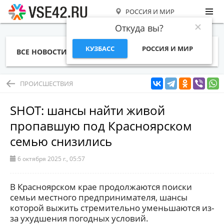
РОССИЯ И МИР
Откуда вы?
КУЗБАСС
РОССИЯ И МИР
ВСЕ НОВОСТИ
СТАТЬИ
ТЕМЫ
ФОТО
СПЕЦПРОЕКТЫ
РАБОТА И ДЕНЬГИ
ПРОИСШЕСТВИЯ
SHOT: шансы найти живой
пропавшую под Красноярском
семью снизились
6 октября 2025 г., 05:57
В Красноярском крае продолжаются поиски
семьи местного предпринимателя, шансы
которой выжить стремительно уменьшаются из-
за ухудшения погодных условий.