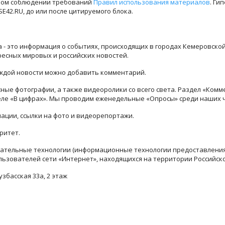
лном соблюдении требований
Правил использования материалов
. Ги
42.RU, до или после цитируемого блока.
ра - это информация о событиях, происходящих в городах Кемеровско
ресных мировых и российских новостей.
каждой новости можно добавить комментарий.
ые фотографии, а также видеоролики со всего света. Раздел «Комм
деле «В цифрах». Мы проводим еженедельные «Опросы» среди наших 
ации, ссылки на фото и видеорепортажи.
ритет.
тельные технологии (информационные технологии предоставления 
льзователей сети «Интернет», находящихся на территории Российск
узбасская 33а, 2 этаж