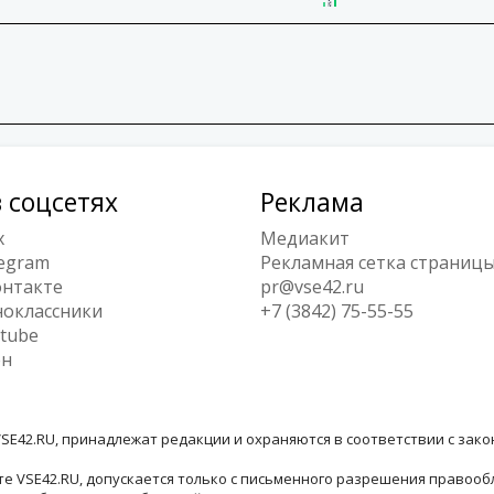
 соцсетях
Реклама
x
Медиакит
egram
Рекламная сетка страниц
нтакте
pr@vse42.ru
оклассники
+7 (3842) 75-55-55
tube
ен
SE42.RU, принадлежат редакции и охраняются в соответствии с зак
е VSE42.RU, допускается только с письменного разрешения правооб