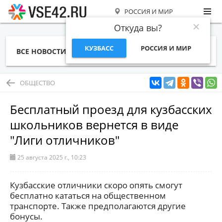
РОССИЯ И МИР
Откуда вы?
КУЗБАСС
РОССИЯ И МИР
ВСЕ НОВОСТИ
СТАТЬИ
ТЕМЫ
ФОТО
СПЕЦПРОЕКТЫ
РАБОТА И ДЕНЬГИ
ОБЩЕСТВО
Бесплатный проезд для кузбасских
школьников вернется в виде
"Лиги отличников"
25 августа 2025 г., 10:23
Кузбасские отличники скоро опять смогут
бесплатно кататься на общественном
транспорте. Также предполагаются другие
бонусы.