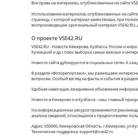
Все права на материалы, опубликованные на сайте VSE
Использование материалов, опубликованных на сайте 
страницу, с которой материал заимствован, при пол
воспроизводящем оригинальный материал VSE42.RU, д
О проекте VSE42.RU
VSE42.RU - Новости Кемерова, Кузбасса, России и мир
Кузнецкий и др.) плюс выборка самых важных и интер
Новости сайта дублируются в социальных сетях. К ка
В разделе «Фоторепортажи», мы размещаем интересные
вопросам. Особый взгляд на факты и события в разде
Удобная навигация, ежедневное обновление информац
Новости в Кемерово и в Кузбассе - наш главный приор
На информационном ресурсе применяются рекомендат
анализа сведений, относящихся к предпочтениям поль
Адрес: 650000, Кемеровская Область, г.Кемерово, ул.Куз
Техническая поддержка: support@vse42.ru