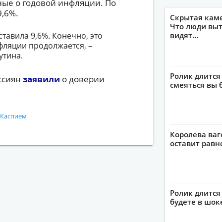
нные о годовой инфляции. По
9,6%.
Скрытая кам
Что люди выт
ставила 9,6%. Конечно, это
видят...
фляции продолжается, –
утина.
Ролик длится
ссиян
заявили
о доверии
смеяться вы 
д Каспием
Королева ваг
оставит рав
Ролик длится 
будете в шок