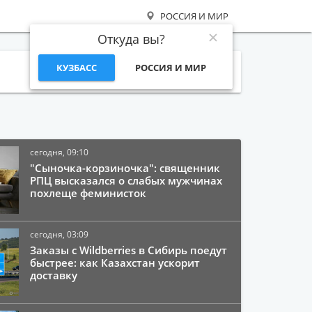
РОССИЯ И МИР
Откуда вы?
КУЗБАСС
РОССИЯ И МИР
Поиск
сегодня, 09:10
"Сыночка-корзиночка": священник
РПЦ высказался о слабых мужчинах
похлеще феминисток
сегодня, 03:09
Заказы с Wildberries в Сибирь поедут
быстрее: как Казахстан ускорит
доставку