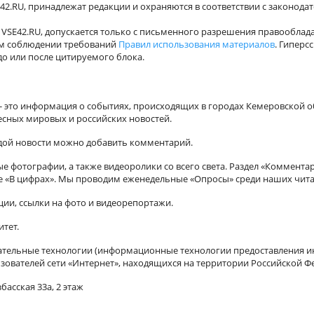
42.RU, принадлежат редакции и охраняются в соответствии с законода
VSE42.RU, допускается только с письменного разрешения правооблада
ном соблюдении требований
Правил использования материалов
. Гиперс
о или после цитируемого блока.
а - это информация о событиях, происходящих в городах Кемеровской о
есных мировых и российских новостей.
ждой новости можно добавить комментарий.
 фотографии, а также видеоролики со всего света. Раздел «Коммента
ле «В цифрах». Мы проводим еженедельные «Опросы» среди наших чита
ии, ссылки на фото и видеорепортажи.
итет.
ельные технологии (информационные технологии предоставления ин
зователей сети «Интернет», находящихся на территории Российской Ф
басская 33а, 2 этаж