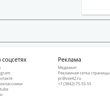
 соцсетях
Реклама
x
Медиакит
egram
Рекламная сетка страницы
нтакте
pr@vse42.ru
оклассники
+7 (3842) 75-55-55
tube
н