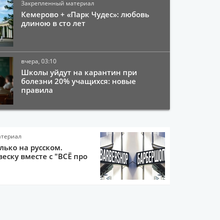
Закрепленный материал
Кемерово + «Парк Чудес»: любовь
длиною в сто лет
вчера, 03:10
Школы уйдут на карантин при
болезни 20% учащихся: новые
правила
атериал
олько на русском.
еску вместе с "ВСЁ про