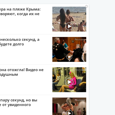
i
i
i
i
ера на пляже Крыма:
воряют, когда их не
 несколько секунд, а
будете долго
она отожгла! Видео не
нодушным
пару секунд, но вы
е от увиденного