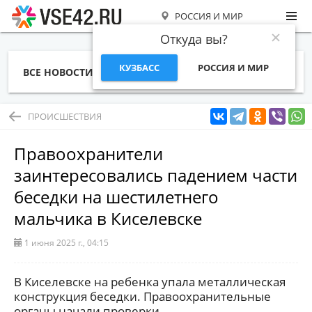
РОССИЯ И МИР
Откуда вы?
КУЗБАСС
РОССИЯ И МИР
ВСЕ НОВОСТИ
СТАТЬИ
ТЕМЫ
ФОТО
СПЕЦПРОЕКТЫ
РАБОТА И ДЕНЬГИ
ПРОИСШЕСТВИЯ
Правоохранители
заинтересовались падением части
беседки на шестилетнего
мальчика в Киселевске
1 июня 2025 г., 04:15
В Киселевске на ребенка упала металлическая
конструкция беседки. Правоохранительные
органы начали проверки.