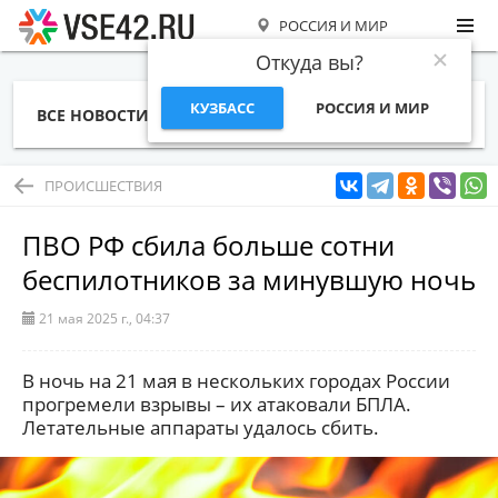
РОССИЯ И МИР
Откуда вы?
КУЗБАСС
РОССИЯ И МИР
ВСЕ НОВОСТИ
СТАТЬИ
ТЕМЫ
ФОТО
СПЕЦПРОЕКТЫ
РАБОТА И ДЕНЬГИ
ПРОИСШЕСТВИЯ
ПВО РФ сбила больше сотни
беспилотников за минувшую ночь
21 мая 2025 г., 04:37
В ночь на 21 мая в нескольких городах России
прогремели взрывы – их атаковали БПЛА.
Летательные аппараты удалось сбить.