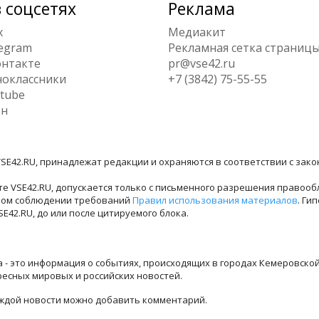
 соцсетях
Реклама
x
Медиакит
egram
Рекламная сетка страниц
нтакте
pr@vse42.ru
оклассники
+7 (3842) 75-55-55
tube
ен
SE42.RU, принадлежат редакции и охраняются в соответствии с зак
е VSE42.RU, допускается только с письменного разрешения правооб
лном соблюдении требований
Правил использования материалов
. Ги
42.RU, до или после цитируемого блока.
ра - это информация о событиях, происходящих в городах Кемеровско
ресных мировых и российских новостей.
каждой новости можно добавить комментарий.