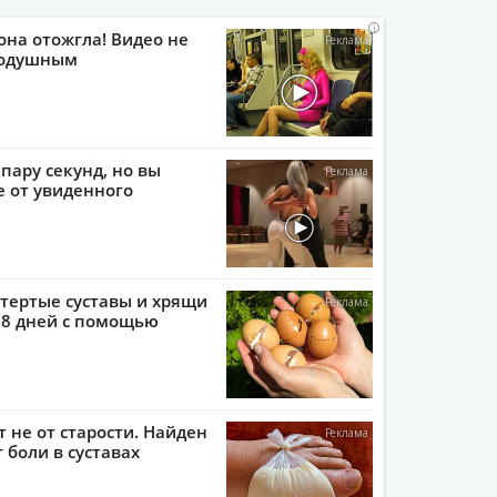
i
i
i
i
она отожгла! Видео не
нодушным
пару секунд, но вы
е от увиденного
тертые суставы и хрящи
 8 дней с помощью
т не от старости. Найден
 боли в суставах