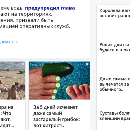
дъеме воды
предупредил глава
Королева ваг
вают на территориях,
оставит рав
ения, призвали быть
мацией оперативных служб.
дниматься
Ролик длится 
будете в шок
i
i
Даже самые с
вылечатся за
обычного…
ера на
За 5 дней исчезнет
: Что
даже самый
Суставы боля
злейший враг
яют,
застарелый грибок:
идят...
вот хитрость