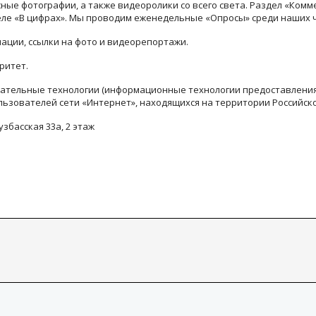
ые фотографии, а также видеоролики со всего света. Раздел «Комм
деле «В цифрах». Мы проводим еженедельные «Опросы» среди наших 
ации, ссылки на фото и видеорепортажи.
ритет.
тельные технологии (информационные технологии предоставления 
льзователей сети «Интернет», находящихся на территории Российск
узбасская 33а, 2 этаж