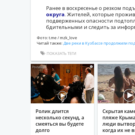
Ранее в воскресенье о резком по
округа
. Жителей, которые прожи
подверженных опасности подтопл
бдительными и следить за инфор
Фото: t.me / mzk_love
Читай также:
Две реки в Кузбассе продолжили по
ПОКАЗАТЬ ТЕГИ
i
Ролик длится
Скрытая кам
несколько секунд, а
пляже Крыма
смеяться вы будете
люди вытвор
долго
когда их не в