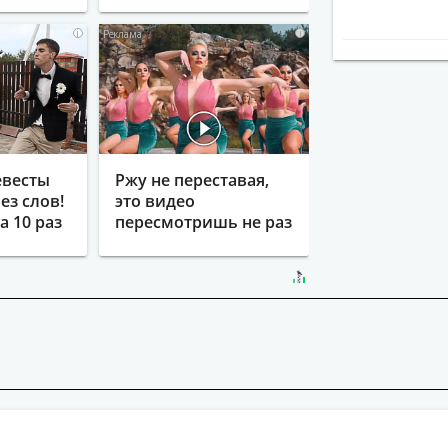
i
i
евесты
Ржу не переставая,
ез слов!
это видео
 10 раз
пересмотришь не раз