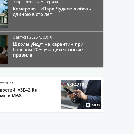
Закрепленный материал
Кемерово + «Парк Чудес»: любовь
длиною в сто лет
6 августа 2026 г., 03:10
Школы уйдут на карантин при
болезни 20% учащихся: новые
правила
атериал
остей: VSE42.Ru
нал в MAX