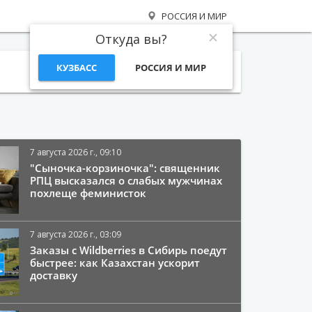
РОССИЯ И МИР
Откуда вы?
КУЗБАСС
РОССИЯ И МИР
Поиск
7 августа 2026 г., 09:10
"Сыночка-корзиночка": священник
РПЦ высказался о слабых мужчинах
похлеще феминисток
7 августа 2026 г., 03:09
Заказы с Wildberries в Сибирь поедут
быстрее: как Казахстан ускорит
доставку