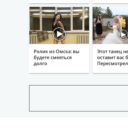
i
Ролик из Омска: вы
Этот танец н
будете смеяться
оставит вас б
долго
Пересмотрела