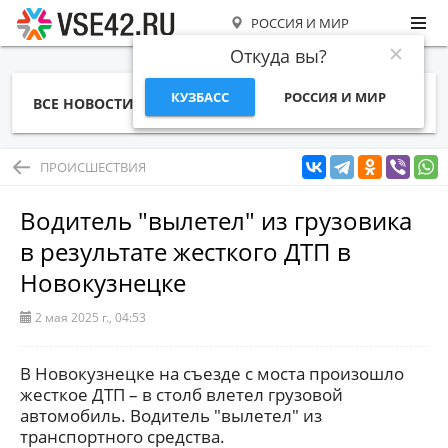
РОССИЯ И МИР
Откуда вы?
КУЗБАСС
РОССИЯ И МИР
ВСЕ НОВОСТИ
СТАТЬИ
ТЕМЫ
ФОТО
СПЕЦПРОЕКТЫ
РАБОТА И ДЕНЬГИ
ПРОИСШЕСТВИЯ
Водитель "вылетел" из грузовика
в результате жесткого ДТП в
Новокузнецке
2 мая 2025 г., 04:53
В Новокузнецке на съезде с моста произошло
жесткое ДТП – в столб влетел грузовой
автомобиль. Водитель "вылетел" из
транспортного средства.