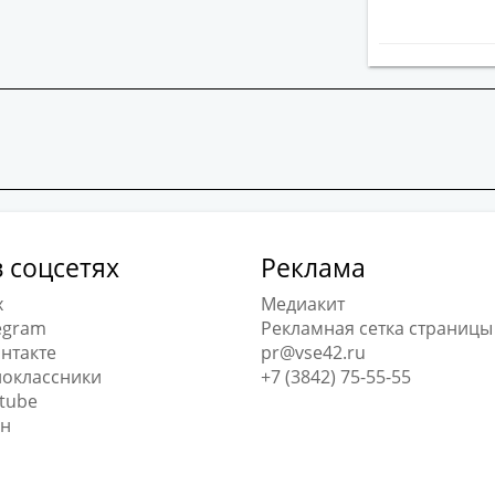
 соцсетях
Реклама
x
Медиакит
egram
Рекламная сетка страницы
нтакте
pr@vse42.ru
оклассники
+7 (3842) 75-55-55
tube
н