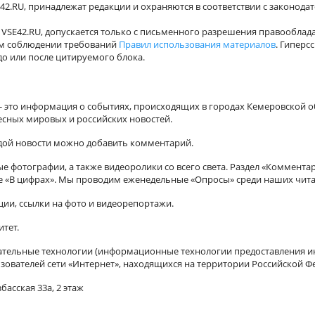
42.RU, принадлежат редакции и охраняются в соответствии с законода
VSE42.RU, допускается только с письменного разрешения правооблада
ном соблюдении требований
Правил использования материалов
. Гиперс
о или после цитируемого блока.
а - это информация о событиях, происходящих в городах Кемеровской о
есных мировых и российских новостей.
ждой новости можно добавить комментарий.
 фотографии, а также видеоролики со всего света. Раздел «Коммента
ле «В цифрах». Мы проводим еженедельные «Опросы» среди наших чита
ии, ссылки на фото и видеорепортажи.
итет.
ельные технологии (информационные технологии предоставления ин
зователей сети «Интернет», находящихся на территории Российской Ф
басская 33а, 2 этаж