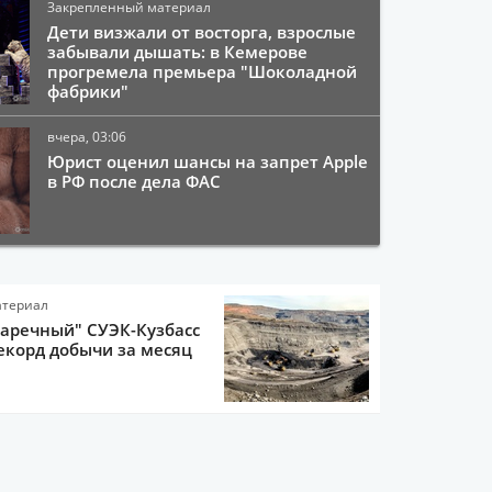
Закрепленный материал
Дети визжали от восторга, взрослые
забывали дышать: в Кемерове
прогремела премьера "Шоколадной
фабрики"
вчера, 03:06
Юрист оценил шансы на запрет Apple
в РФ после дела ФАС
атериал
Заречный" СУЭК-Кузбасс
екорд добычи за месяц