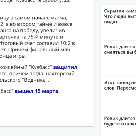
Скрытая кам
Что люди выт
ву в самом начале матча,
видят...
2, а во втором тайме и вовсе
анса на победу, увеличив
арточка на 75-й минуте и
Итоговый счет составил 10:2 в
Ролик длится
лет. Причем финальный мяч
смеяться вы 
конца игры.
хоккейный "Кузбасс"
защитил
ге, причем тогда шахтерский
ельского "Водника".
Этот танец н
слов! Пересм
збасс"
вышел 15 марта
,
Ролик длится 
будете в шок