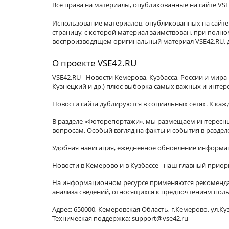
Все права на материалы, опубликованные на сайте VSE
Использование материалов, опубликованных на сайте 
страницу, с которой материал заимствован, при пол
воспроизводящем оригинальный материал VSE42.RU, д
О проекте VSE42.RU
VSE42.RU - Новости Кемерова, Кузбасса, России и мир
Кузнецкий и др.) плюс выборка самых важных и интер
Новости сайта дублируются в социальных сетях. К ка
В разделе «Фоторепортажи», мы размещаем интересные
вопросам. Особый взгляд на факты и события в разде
Удобная навигация, ежедневное обновление информац
Новости в Кемерово и в Кузбассе - наш главный приор
На информационном ресурсе применяются рекомендат
анализа сведений, относящихся к предпочтениям поль
Адрес: 650000, Кемеровская Область, г.Кемерово, ул.Куз
Техническая поддержка: support@vse42.ru