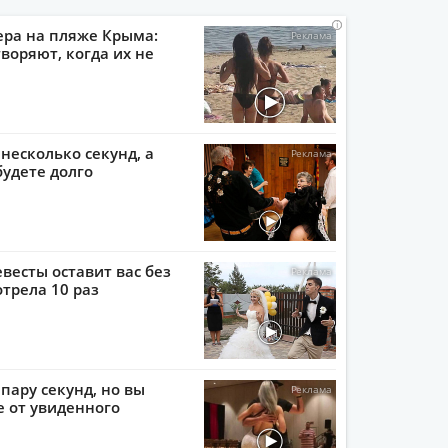
i
i
i
i
ера на пляже Крыма:
воряют, когда их не
 несколько секунд, а
будете долго
евесты оставит вас без
отрела 10 раз
пару секунд, но вы
е от увиденного