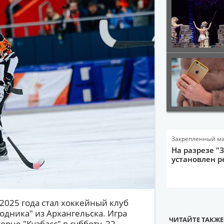
Закрепленный м
На разрезе "
установлен р
025 года стал хоккейный клуб
Водника" из Архангельска. Игра
ЧИТАЙТЕ ТАКЖЕ
це "Кузбасс" в субботу, 22