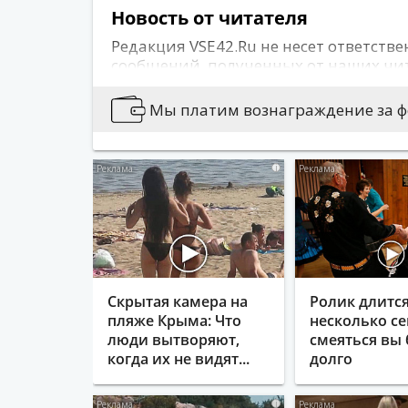
Новость от читателя
Редакция VSE42.Ru не несет ответстве
сообщений, полученных от наших чи
сайта может не совпадать с позицией
публикуется информация, носящая о
Мы платим вознаграждение за фо
содержащая иные признаки, которые
действующего законодательства.
i
Вы можете сообщить новости:
Позвонив по 76-79-79
Написав на news@vse42.ru
Написав нам
ВКонтакте
Скрытая камера на
Ролик длитс
пляже Крыма: Что
несколько се
люди вытворяют,
смеяться вы 
когда их не видят...
долго
i