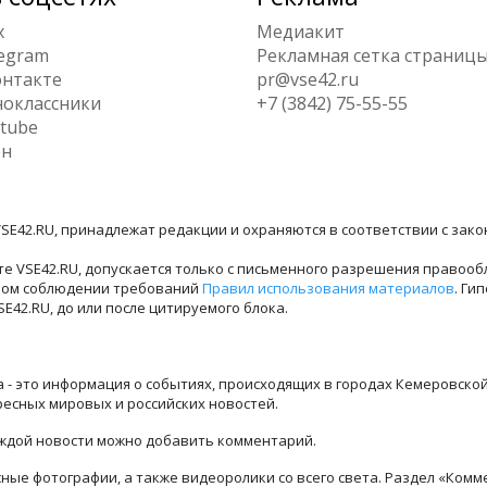
x
Медиакит
egram
Рекламная сетка страниц
нтакте
pr@vse42.ru
оклассники
+7 (3842) 75-55-55
tube
ен
SE42.RU, принадлежат редакции и охраняются в соответствии с зак
е VSE42.RU, допускается только с письменного разрешения правооб
лном соблюдении требований
Правил использования материалов
. Ги
42.RU, до или после цитируемого блока.
ра - это информация о событиях, происходящих в городах Кемеровско
ресных мировых и российских новостей.
каждой новости можно добавить комментарий.
ые фотографии, а также видеоролики со всего света. Раздел «Комм