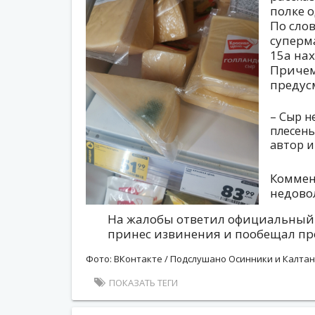
полке о
По сло
суперм
15а нах
Причем
предус
– Сыр н
плесень
автор и
Коммен
недово
На жалобы ответил официальный 
принес извинения и пообещал про
Фото: ВКонтакте / Подслушано Осинники и Калтан
ПОКАЗАТЬ ТЕГИ