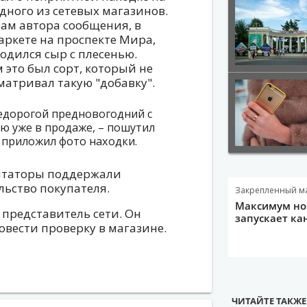
дного из сетевых магазинов.
вам автора сообщения, в
аркете на проспекте Мира,
одился сыр с плесенью.
 это был сорт, который не
матривал такую "добавку".
едорогой предновогодний с
ю уже в продаже, – пошутил
 приложил фото находки.
таторы поддержали
льство покупателя.
Закрепленный м
Максимум нов
представитель сети. Он
запускает ка
вести проверку в магазине.
ЧИТАЙТЕ ТАКЖЕ