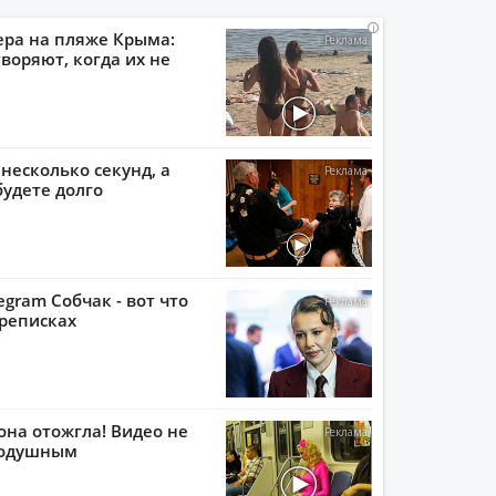
i
i
i
i
ера на пляже Крыма:
воряют, когда их не
 несколько секунд, а
будете долго
egram Собчак - вот что
реписках
она отожгла! Видео не
нодушным