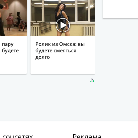
 пару
Ролик из Омска: вы
ы будете
будете смеяться
долго
 соцсетях
Реклама