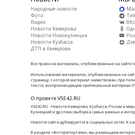
Народные новости
Ma
Фото
Tel
Видео
ВКо
Новости Кемерова
Одн
Новости Новокузнецка
You
Новости Кузбасса
Дз
ДТП в Кемерове
Все права на материалы, опубликованные на сайте V
Использование материалов, опубликованных на сайт
страницу, с которой материал заимствован, при по
тексте, воспроизводящем оригинальный материал VSE
О проекте VSE42.RU
VSE42.RU - Новости Кемерова, Кузбасса, России и ми
Кузнецкий и др.) плюс выборка самых важных и инте
Новости сайта дублируются в социальных сетях. К 
В разделе «Фоторепортажи», мы размещаем интересн