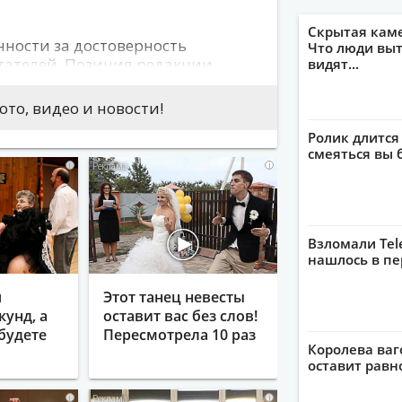
Скрытая кам
нности за достоверность
Что люди выт
тателей. Позиция редакции
видят...
 авторов сообщений. На сайте не
скорбительный характер либо
то, видео и новости!
 могут привести к нарушению
Ролик длится
смеяться вы 
i
i
Взломали Tel
нашлось в пе
я
Этот танец невесты
кунд, а
оставит вас без слов!
будете
Пересмотрела 10 раз
Королева ваг
оставит рав
i
i