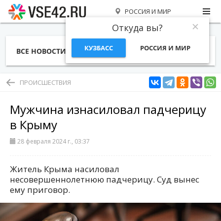
РОССИЯ И МИР
Откуда вы?
КУЗБАСС
РОССИЯ И МИР
ВСЕ НОВОСТИ
СТАТЬИ
ТЕМЫ
ФОТО
СПЕЦПРОЕКТЫ
РАБОТА И ДЕНЬГИ
ПРОИСШЕСТВИЯ
Мужчина изнасиловал падчерицу
в Крыму
28 февраля 2024 г., 03:37
Житель Крыма насиловал
несовершеннолетнюю падчерицу. Суд вынес
ему приговор.