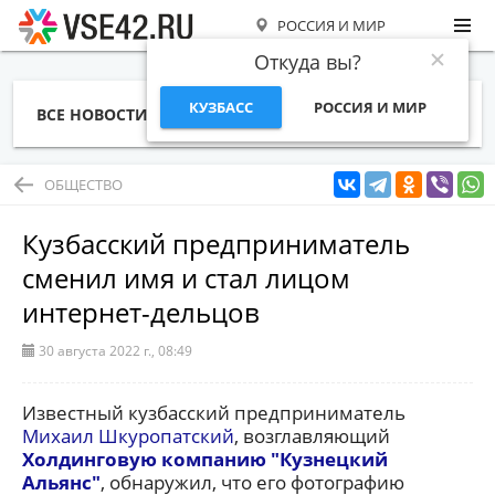
РОССИЯ И МИР
Откуда вы?
КУЗБАСС
РОССИЯ И МИР
ВСЕ НОВОСТИ
СТАТЬИ
ТЕМЫ
ФОТО
СПЕЦПРОЕКТЫ
РАБОТА И ДЕНЬГИ
ОБЩЕСТВО
Кузбасский предприниматель
сменил имя и стал лицом
интернет-дельцов
30 августа 2022 г., 08:49
Известный кузбасский предприниматель
Михаил Шкуропатский
, возглавляющий
Холдинговую компанию "Кузнецкий
Альянс"
, обнаружил, что его фотографию