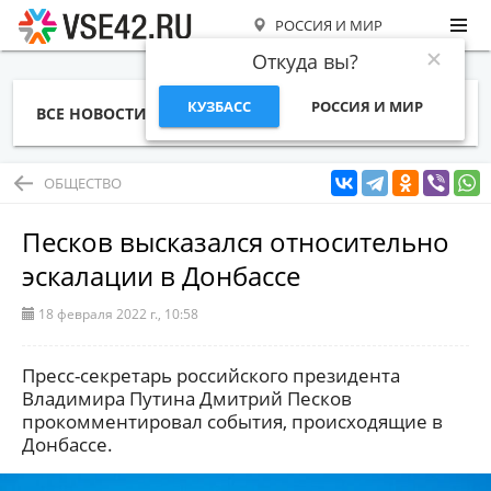
РОССИЯ И МИР
Откуда вы?
КУЗБАСС
РОССИЯ И МИР
ВСЕ НОВОСТИ
СТАТЬИ
ТЕМЫ
ФОТО
СПЕЦПРОЕКТЫ
РАБОТА И ДЕНЬГИ
ОБЩЕСТВО
Песков высказался относительно
эскалации в Донбассе
18 февраля 2022 г., 10:58
Пресс-секретарь российского президента
Владимира Путина Дмитрий Песков
прокомментировал события, происходящие в
Донбассе.