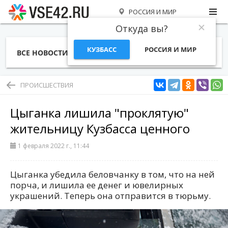
РОССИЯ И МИР
Откуда вы?
КУЗБАСС
РОССИЯ И МИР
ВСЕ НОВОСТИ
СТАТЬИ
ТЕМЫ
ФОТО
СПЕЦПРОЕКТЫ
РАБОТА И ДЕНЬГИ
ПРОИСШЕСТВИЯ
Цыганка лишила "проклятую"
жительницу Кузбасса ценного
1 февраля 2022 г., 11:44
Цыганка убедила беловчанку в том, что на ней
порча, и лишила ее денег и ювелирных
украшений. Теперь она отправится в тюрьму.