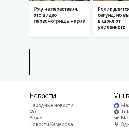
Ржу не переставая,
Ролик длится
это видео
секунд, но в
пересмотришь не раз
в шоке от
увиденного
Новости
Мы в
Народные новости
Ma
Фото
Tel
Видео
ВКо
Новости Кемерова
Одн