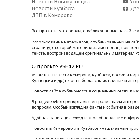
Новости Новокузнецка
You
Новости Кузбасса
Дз
ДТП в Кемерове
Все права на материалы, опубликованные на сайте V
Использование материалов, опубликованных на сайт
страницу, с которой материал заимствован, при по
тексте, воспроизводящем оригинальный материал VSE
О проекте VSE42.RU
VSE42.RU - Новости Кемерова, Кузбасса, России и ми
Кузнецкий и др.) плюс выборка самых важных и инте
Новости сайта дублируются в социальных сетях. К 
В разделе «Фоторепортажи», мы размещаем интересн
вопросам. Особый взгляд на факты и события в раз
Удобная навигация, ежедневное обновление информ
Новости в Кемерово и в Кузбассе - наш главный прио
На информационном ресурсе применяются рекоменда