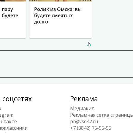
 пару
Ролик из Омска: вы
ы будете
будете смеяться
долго
 соцсетях
Реклама
x
Медиакит
egram
Рекламная сетка страниц
нтакте
pr@vse42.ru
оклассники
+7 (3842) 75-55-55