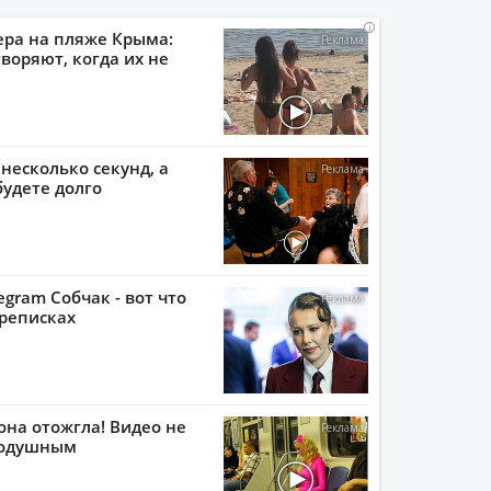
i
i
i
i
ера на пляже Крыма:
воряют, когда их не
 несколько секунд, а
будете долго
egram Собчак - вот что
реписках
она отожгла! Видео не
нодушным