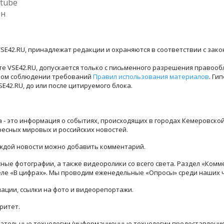
tube
ен
SE42.RU, принадлежат редакции и охраняются в соответствии с зак
е VSE42.RU, допускается только с письменного разрешения правооб
лном соблюдении требований
Правил использования материалов
. Ги
42.RU, до или после цитируемого блока.
ра - это информация о событиях, происходящих в городах Кемеровско
ресных мировых и российских новостей.
каждой новости можно добавить комментарий.
ые фотографии, а также видеоролики со всего света. Раздел «Комм
деле «В цифрах». Мы проводим еженедельные «Опросы» среди наших 
ации, ссылки на фото и видеорепортажи.
ритет.
тельные технологии (информационные технологии предоставления 