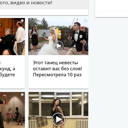
скорбительный характер либо
то, видео и новости!
 могут привести к нарушению
i
i
я
Этот танец невесты
кунд, а
оставит вас без слов!
будете
Пересмотрела 10 раз
i
i