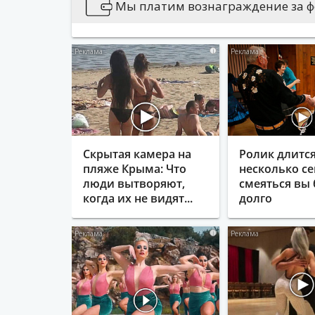
публикуется информация, носящая о
Мы платим вознаграждение за фо
содержащая иные признаки, которые
действующего законодательства.
i
Вы можете сообщить новости:
Позвонив по 76-79-79
Написав на news@vse42.ru
Написав нам
ВКонтакте
Скрытая камера на
Ролик длитс
пляже Крыма: Что
несколько се
люди вытворяют,
смеяться вы 
когда их не видят...
долго
i