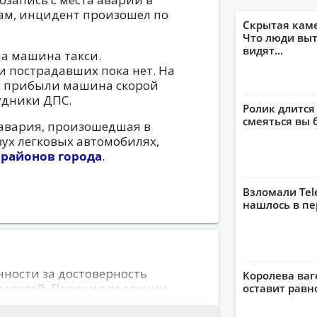
рам, инцидент произошел по
Скрытая кам
Что люди выт
видят...
а машина такси.
 пострадавших пока нет. На
и прибыли машина скорой
удники ДПС.
Ролик длится
смеяться вы 
 авария, произошедшая в
вух легковых автомобилях,
 районов города
.
Взломали Tel
нашлось в пе
нности за достоверность
Королева ваг
тателей. Позиция редакции
оставит рав
 авторов сообщений. На сайте не