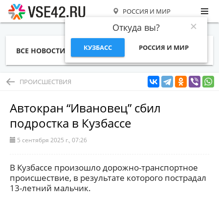
РОССИЯ И МИР
Откуда вы?
КУЗБАСС
РОССИЯ И МИР
ВСЕ НОВОСТИ
СТАТЬИ
ТЕМЫ
ФОТО
СПЕЦПРОЕКТЫ
РАБОТА И ДЕНЬГИ
ПРОИСШЕСТВИЯ
Автокран “Ивановец” сбил
подростка в Кузбассе
5 сентября 2025 г., 07:26
В Кузбассе произошло дорожно-транспортное
происшествие, в результате которого пострадал
13-летний мальчик.