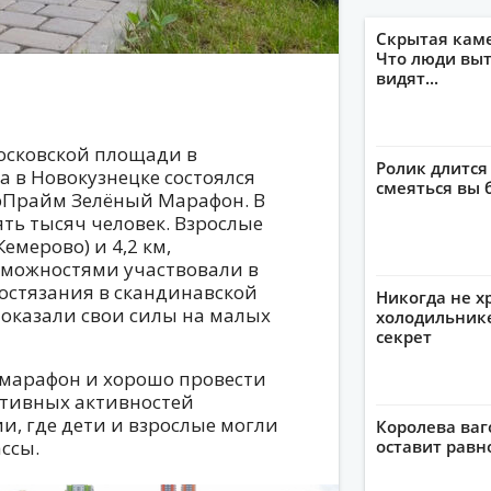
Скрытая кам
Что люди выт
видят...
Московской площади в
Ролик длится
а в Новокузнецке состоялся
смеяться вы 
рПрайм Зелёный Марафон. В
ть тысяч человек. Взрослые
емерово) и 4,2 км,
можностями участвовали в
состязания в скандинавской
Никогда не х
оказали свои силы на малых
холодильнике
секрет
марафон и хорошо провести
ртивных активностей
, где дети и взрослые могли
Королева ваг
ссы.
оставит рав