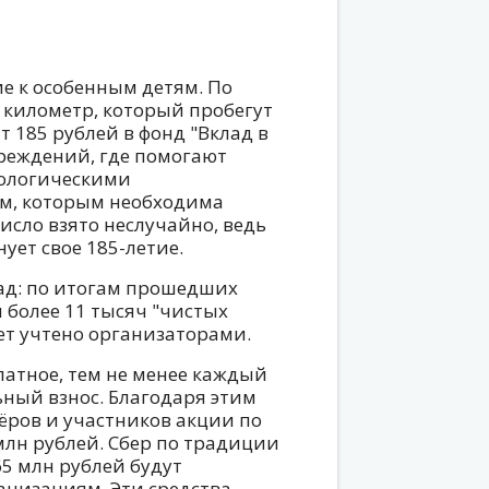
е к особенным детям. По
 километр, который пробегут
 185 рублей в фонд "Вклад в
реждений, где помогают
тологическими
ам, которым необходима
исло взято неслучайно, ведь
ует свое 185-летие.
ад: по итогам прошедших
 более 11 тысяч "чистых
ет учтено организаторами.
латное, тем не менее каждый
ный взнос. Благодаря этим
ёров и участников акции по
 млн рублей. Сбер по традиции
65 млн рублей будут
низациям. Эти средства