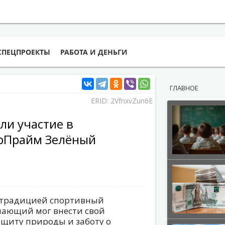
СПЕЦПРОЕКТЫ
РАБОТА И ДЕНЬГИ
ГЛАВНОЕ
ERID: 2VfnxvZun6E
ли участие в
ерПрайм Зелёный
й традицией спортивный
елающий мог внести свой
ащиту природы и заботу о