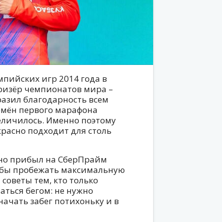
пийских игр 2014 года в
ризёр чемпионатов мира –
азил благодарность всем
емён первого марафона
еличилось. Именно поэтому
расно подходит для столь
но прибыл на СберПрайм
обы пробежать максимальную
 советы тем, кто только
аться бегом: не нужно
ачать забег потихоньку и в