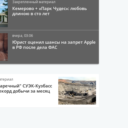
Закрепленный материал
Кемерово + «Парк Чудес»: любовь
длиною в сто лет
вчера, 03:06
Юрист оценил шансы на запрет Apple
в РФ после дела ФАС
атериал
Заречный" СУЭК-Кузбасс
екорд добычи за месяц