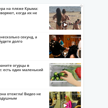
i
i
i
i
ера на пляже Крыма:
воряют, когда их не
 несколько секунд, а
будете долго
раните огурцы в
: есть один маленький
она отожгла! Видео не
нодушным