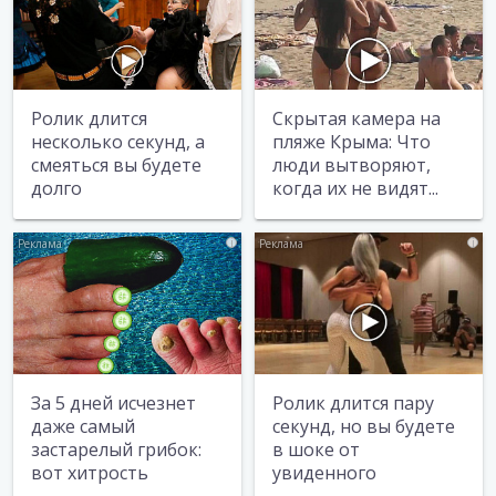
Ролик длится
Скрытая камера на
несколько секунд, а
пляже Крыма: Что
смеяться вы будете
люди вытворяют,
долго
когда их не видят...
i
i
За 5 дней исчезнет
Ролик длится пару
даже самый
секунд, но вы будете
застарелый грибок:
в шоке от
вот хитрость
увиденного