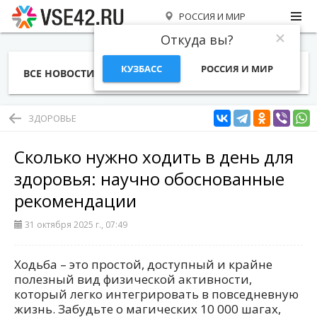
РОССИЯ И МИР
Откуда вы?
КУЗБАСС
РОССИЯ И МИР
ВСЕ НОВОСТИ
СТАТЬИ
ТЕМЫ
ФОТО
СПЕЦПРОЕКТЫ
РАБОТА И ДЕНЬГИ
ЗДОРОВЬЕ
Сколько нужно ходить в день для
здоровья: научно обоснованные
рекомендации
31 октября 2025 г., 07:49
Ходьба – это простой, доступный и крайне
полезный вид физической активности,
который легко интегрировать в повседневную
жизнь. Забудьте о магических 10 000 шагах,