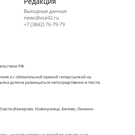
Редакция
Выходные данные
news@vse42.ru
+7 (3842) 76-79-79
тельством РФ.
теля и с обязательной прямой гиперссылкой на
сылка должна размещаться непосредственно в тексте,
бласти (Кемерово, Новокузнецк, Белово, Ленинск-
рии» - мнения известных людей по актуальным