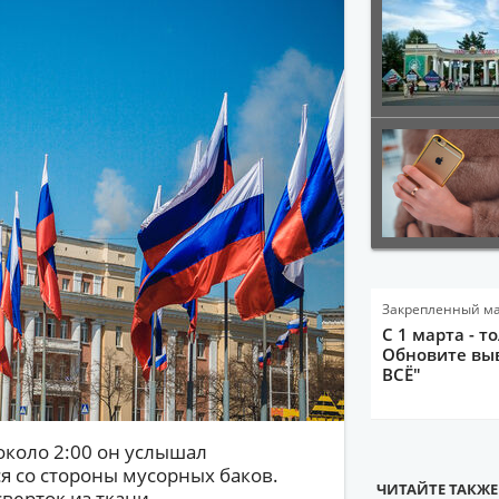
Закрепленный м
С 1 марта - т
Обновите выв
ВСЁ"
около 2:00 он услышал
я со стороны мусорных баков.
ЧИТАЙТЕ ТАКЖЕ
ерток из ткани,