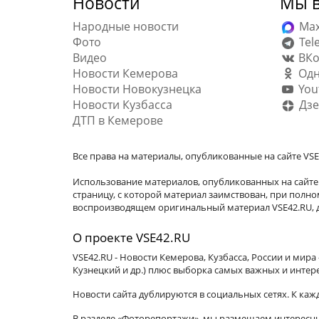
Новости
Мы в
Народные новости
Ma
Фото
Tel
Видео
ВКо
Новости Кемерова
Одн
Новости Новокузнецка
You
Новости Кузбасса
Дзе
ДТП в Кемерове
Все права на материалы, опубликованные на сайте VSE
Использование материалов, опубликованных на сайте 
страницу, с которой материал заимствован, при пол
воспроизводящем оригинальный материал VSE42.RU, д
О проекте VSE42.RU
VSE42.RU - Новости Кемерова, Кузбасса, России и мир
Кузнецкий и др.) плюс выборка самых важных и интер
Новости сайта дублируются в социальных сетях. К ка
В разделе «Фоторепортажи», мы размещаем интересные