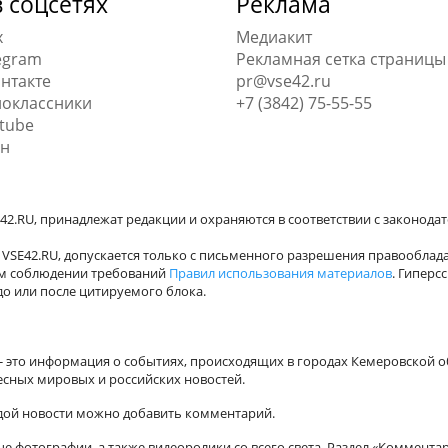
 соцсетях
Реклама
x
Медиакит
egram
Рекламная сетка страницы
нтакте
pr@vse42.ru
оклассники
+7 (3842) 75-55-55
tube
н
42.RU, принадлежат редакции и охраняются в соответствии с законода
VSE42.RU, допускается только с письменного разрешения правооблада
ном соблюдении требований
Правил использования материалов
. Гиперс
о или после цитируемого блока.
а - это информация о событиях, происходящих в городах Кемеровской о
есных мировых и российских новостей.
ждой новости можно добавить комментарий.
 фотографии, а также видеоролики со всего света. Раздел «Коммента