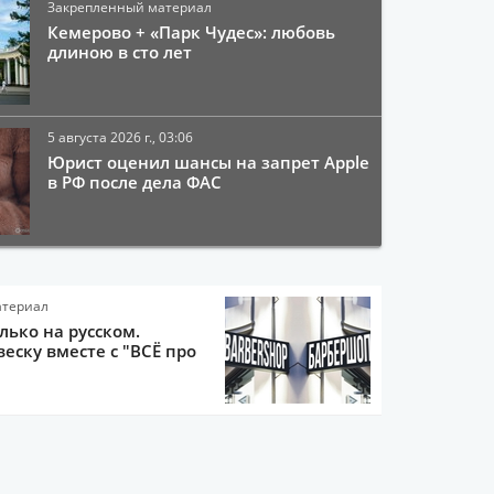
Закрепленный материал
Кемерово + «Парк Чудес»: любовь
длиною в сто лет
5 августа 2026 г., 03:06
Юрист оценил шансы на запрет Apple
в РФ после дела ФАС
атериал
олько на русском.
еску вместе с "ВСЁ про