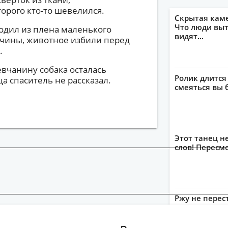
орого кто-то шевелился.
Скрытая кам
Что люди выт
одил из плена маленького
видят...
чины, животное избили перед
.
вчанину собака осталась
Ролик длится
а спаситель не рассказал.
смеяться вы 
Этот танец н
слов! Пересм
Ржу не перес
пересмотриш