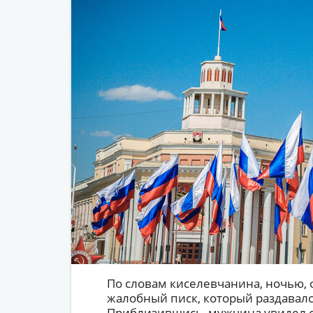
По словам киселевчанина, ночью, 
жалобный писк, который раздавалс
Приблизившись, мужчина увидел св