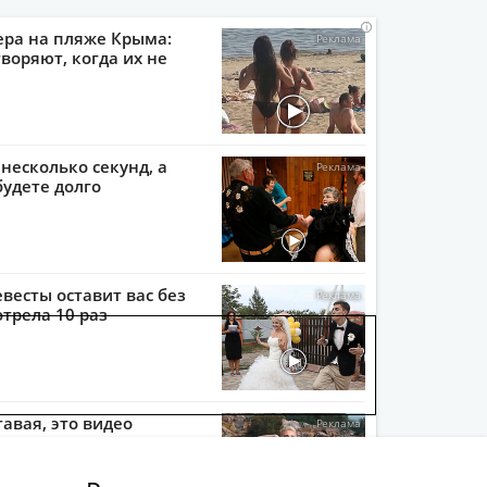
i
i
i
i
ера на пляже Крыма:
воряют, когда их не
 несколько секунд, а
будете долго
евесты оставит вас без
отрела 10 раз
тавая, это видео
ь не раз