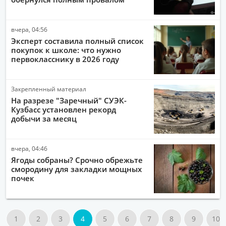
вчера, 04:56
Эксперт составила полный список
покупок к школе: что нужно
первокласснику в 2026 году
Закрепленный материал
На разрезе "Заречный" СУЭК-
Кузбасс установлен рекорд
добычи за месяц
вчера, 04:46
Ягоды собраны? Срочно обрежьте
смородину для закладки мощных
почек
1
2
3
4
5
6
7
8
9
10