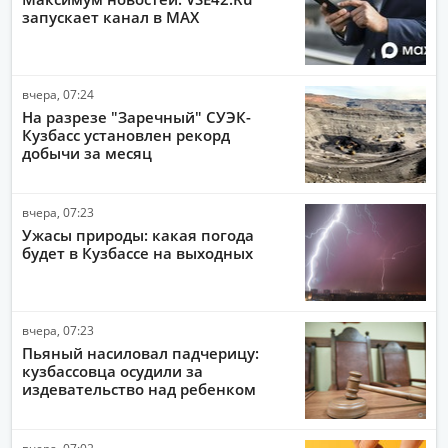
запускает канал в MAX
ПОЛИТИКА
ЭКОНОМИКА
вчера, 07:24
ПРОИСШЕСТВИЯ
На разрезе "Заречный" СУЭК-
АВТО-МОТО
Кузбасс установлен рекорд
добычи за месяц
ДРУГИЕ НОВОСТИ
ЗДОРОВЬЕ
вчера, 07:23
Ужасы природы: какая погода
ИНТЕРНЕТ
будет в Кузбассе на выходных
НАУКА И ТЕХНОЛОГИИ
КУЛЬТУРА
вчера, 07:23
РАБОТА И ДЕНЬГИ
Пьяный насиловал падчерицу:
кузбассовца осудили за
издевательство над ребенком
вчера, 07:02