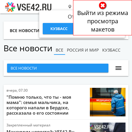
РОССИЯ И МИР
Выйти из режима
Откуда вы?
просмотра
макетов
КУЗБАСС
РОССИЯ И МИР
ВСЕ НОВОСТИ
СТАТЬИ
ТЕМЫ
ФОТО
СПЕЦПРОЕКТЫ
РАБОТА И ДЕНЬГИ
Все новости
ВСЕ
РОССИЯ И МИР
КУЗБАСС
ВСЕ НОВОСТИ
НАРОДНЫЕ НОВОСТИ
НОВОСТИ С ВИДЕО
вчера, 07:30
"Помню только, что ты - моя
НОВОСТИ КОМПАНИЙ
мама": семья мальчика, на
которого напали в Бердске,
ГЛАВНЫЕ НОВОСТИ
рассказала о его состоянии
СПОРТ
Закрепленный материал
ОБЩЕСТВО
Максимум новостей: VSE42.Ru