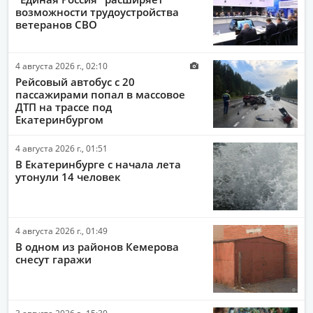
возможности трудоустройства
ПОЛИТИКА
ветеранов СВО
ЭКОНОМИКА
4 августа 2026 г., 02:10
ПРОИСШЕСТВИЯ
Рейсовый автобус с 20
АВТО-МОТО
пассажирами попал в массовое
ДТП на трассе под
ДРУГИЕ НОВОСТИ
Екатеринбургом
ЗДОРОВЬЕ
4 августа 2026 г., 01:51
В Екатеринбурге с начала лета
ИНТЕРНЕТ
утонули 14 человек
НАУКА И ТЕХНОЛОГИИ
КУЛЬТУРА
4 августа 2026 г., 01:49
РАБОТА И ДЕНЬГИ
В одном из районов Кемерова
снесут гаражи
3 августа 2026 г., 15:30