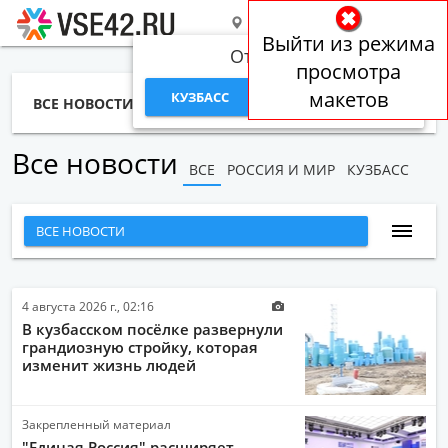
РОССИЯ И МИР
Выйти из режима
Откуда вы?
просмотра
макетов
КУЗБАСС
РОССИЯ И МИР
ВСЕ НОВОСТИ
СТАТЬИ
ТЕМЫ
ФОТО
СПЕЦПРОЕКТЫ
РАБОТА И ДЕНЬГИ
Все новости
ВСЕ
РОССИЯ И МИР
КУЗБАСС
ВСЕ НОВОСТИ
НАРОДНЫЕ НОВОСТИ
НОВОСТИ С ВИДЕО
4 августа 2026 г., 02:16
В кузбасском посёлке развернули
НОВОСТИ КОМПАНИЙ
грандиозную стройку, которая
изменит жизнь людей
ГЛАВНЫЕ НОВОСТИ
СПОРТ
Закрепленный материал
ОБЩЕСТВО
"Единая Россия" расширяет