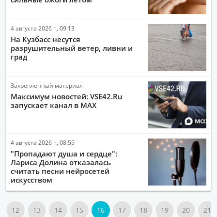
4 августа 2026 г., 09:13
На Кузбасс несутся
разрушительный ветер, ливни и
град
Закрепленный материал
Максимум новостей: VSE42.Ru
запускает канал в MAX
4 августа 2026 г., 08:55
"Пропадают душа и сердце":
Лариса Долина отказалась
считать песни нейросетей
искусством
12
13
14
15
16
17
18
19
20
21