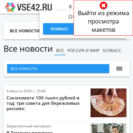
РОССИЯ И МИР
Выйти из режима
Откуда вы?
просмотра
макетов
КУЗБАСС
РОССИЯ И МИР
ВСЕ НОВОСТИ
СТАТЬИ
ТЕМЫ
ФОТО
СПЕЦПРОЕКТЫ
РАБОТА И ДЕНЬГИ
Все новости
ВСЕ
РОССИЯ И МИР
КУЗБАСС
ВСЕ НОВОСТИ
НАРОДНЫЕ НОВОСТИ
НОВОСТИ С ВИДЕО
4 августа 2026 г., 10:40
Сэкономите 100 тысяч рублей в
НОВОСТИ КОМПАНИЙ
год: три совета для бережливых
россиян
ГЛАВНЫЕ НОВОСТИ
СПОРТ
Закрепленный материал
ОБЩЕСТВО
В Томском политехе