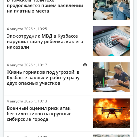
продолжается прием заявлений
ПОЛИТИКА
на платные места
ЭКОНОМИКА
4 августа 2026 г., 10:25
ПРОИСШЕСТВИЯ
Экс-сотрудник МВД в Кузбассе
АВТО-МОТО
нарушил тайну ребёнка: как его
наказали
ДРУГИЕ НОВОСТИ
ЗДОРОВЬЕ
4 августа 2026 г., 10:17
Жизнь горняков под угрозой: в
ИНТЕРНЕТ
Кузбассе закрыли работу сразу
двух опасных участков
НАУКА И ТЕХНОЛОГИИ
КУЛЬТУРА
4 августа 2026 г., 10:13
РАБОТА И ДЕНЬГИ
Военный оценил риск атак
беспилотников на крупные
сибирские города
4 августа 2026 г., 10:09