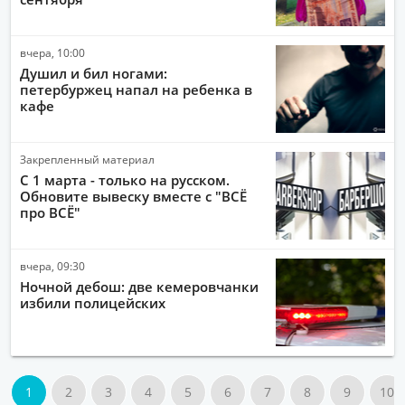
вчера, 10:00
Душил и бил ногами:
петербуржец напал на ребенка в
кафе
Закрепленный материал
С 1 марта - только на русском.
Обновите вывеску вместе с "ВСЁ
про ВСЁ"
вчера, 09:30
Ночной дебош: две кемеровчанки
избили полицейских
1
2
3
4
5
6
7
8
9
10