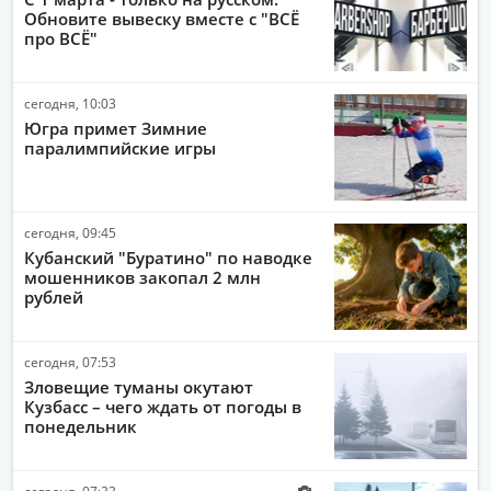
Обновите вывеску вместе с "ВСЁ
ПОЛИТИКА
про ВСЁ"
ЭКОНОМИКА
сегодня, 10:03
ПРОИСШЕСТВИЯ
Югра примет Зимние
АВТО-МОТО
паралимпийские игры
ДРУГИЕ НОВОСТИ
ЗДОРОВЬЕ
сегодня, 09:45
Кубанский "Буратино" по наводке
ИНТЕРНЕТ
мошенников закопал 2 млн
рублей
НАУКА И ТЕХНОЛОГИИ
КУЛЬТУРА
сегодня, 07:53
РАБОТА И ДЕНЬГИ
Зловещие туманы окутают
Кузбасс – чего ждать от погоды в
понедельник
сегодня, 07:33