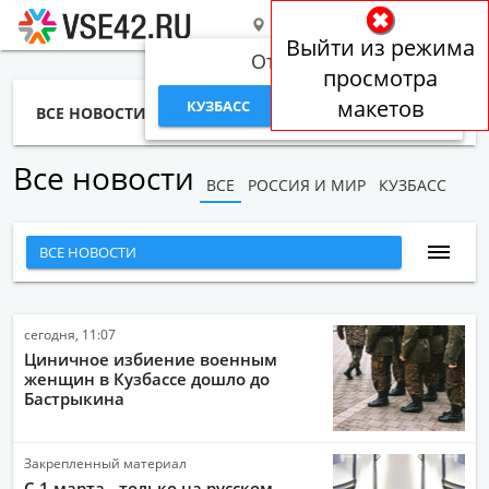
РОССИЯ И МИР
Выйти из режима
Откуда вы?
просмотра
макетов
КУЗБАСС
РОССИЯ И МИР
ВСЕ НОВОСТИ
СТАТЬИ
ТЕМЫ
ФОТО
СПЕЦПРОЕКТЫ
РАБОТА И ДЕНЬГИ
Все новости
ВСЕ
РОССИЯ И МИР
КУЗБАСС
ВСЕ НОВОСТИ
НАРОДНЫЕ НОВОСТИ
НОВОСТИ С ВИДЕО
сегодня, 11:07
Циничное избиение военным
НОВОСТИ КОМПАНИЙ
женщин в Кузбассе дошло до
Бастрыкина
ГЛАВНЫЕ НОВОСТИ
СПОРТ
Закрепленный материал
ОБЩЕСТВО
С 1 марта - только на русском.