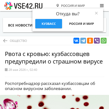
РОССИЯ И МИР
Откуда вы?
КУЗБАСС
РОССИЯ И МИР
ВСЕ НОВОСТИ
СТАТЬИ
ТЕМЫ
ФОТО
СПЕЦПРОЕКТЫ
РАБОТА И ДЕНЬГИ
ОБЩЕСТВО
Рвота с кровью: кузбассовцев
предупредили о страшном вирусе
28 мая 2026 г., 02:40
Роспотребнадзор рассказал кузбассовцам об
опасном вирусном заболевании.