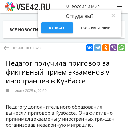
РОССИЯ И МИР
Откуда вы?
КУЗБАСС
РОССИЯ И МИР
ВСЕ НОВОСТИ
СТАТЬИ
ТЕМЫ
ФОТО
СПЕЦПРОЕКТЫ
РАБОТА И ДЕНЬГИ
ПРОИСШЕСТВИЯ
Педагог получила приговор за
фиктивный прием экзаменов у
иностранцев в Кузбассе
11 июня 2025 г., 02:39
Педагогу дополнительного образования
вынесли приговор в Кузбассе. Она фиктивно
принимала экзамены у иностранных граждан,
организовав незаконную миграцию.