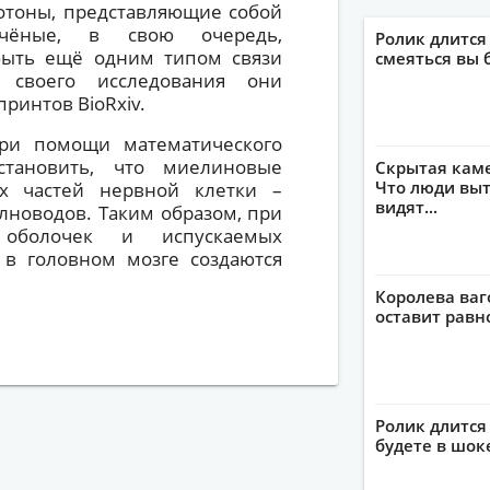
фотоны, представляющие собой
учёные, в свою очередь,
Ролик длится
быть ещё одним типом связи
смеяться вы 
 своего исследования они
ринтов BioRxiv.
ри помощи математического
становить, что миелиновые
Скрытая кам
Что люди выт
х частей нервной клетки –
видят...
лноводов. Таким образом, при
 оболочек и испускаемых
в головном мозге создаются
Королева ваг
оставит рав
Ролик длится 
будете в шок