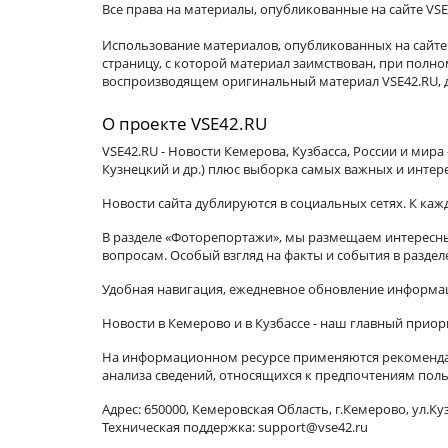
Все права на материалы, опубликованные на сайте VSE
Использование материалов, опубликованных на сайте 
страницу, с которой материал заимствован, при пол
воспроизводящем оригинальный материал VSE42.RU, д
О проекте VSE42.RU
VSE42.RU - Новости Кемерова, Кузбасса, России и мир
Кузнецкий и др.) плюс выборка самых важных и интер
Новости сайта дублируются в социальных сетях. К ка
В разделе «Фоторепортажи», мы размещаем интересные
вопросам. Особый взгляд на факты и события в разде
Удобная навигация, ежедневное обновление информац
Новости в Кемерово и в Кузбассе - наш главный приор
На информационном ресурсе применяются рекомендат
анализа сведений, относящихся к предпочтениям поль
Адрес: 650000, Кемеровская Область, г.Кемерово, ул.Куз
Техническая поддержка: support@vse42.ru