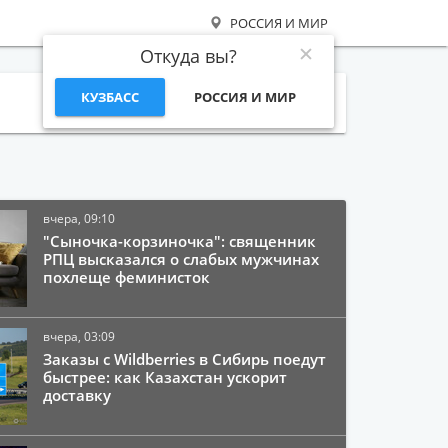
РОССИЯ И МИР
Откуда вы?
КУЗБАСС
РОССИЯ И МИР
Поиск
вчера, 09:10
"Сыночка-корзиночка": священник
РПЦ высказался о слабых мужчинах
похлеще феминисток
вчера, 03:09
Заказы с Wildberries в Сибирь поедут
быстрее: как Казахстан ускорит
доставку