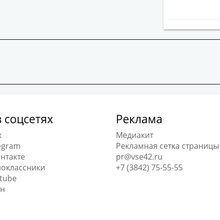
 соцсетях
Реклама
x
Медиакит
egram
Рекламная сетка страницы
нтакте
pr@vse42.ru
оклассники
+7 (3842) 75-55-55
tube
н