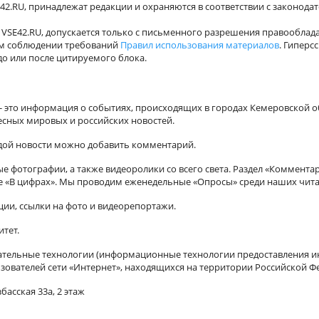
42.RU, принадлежат редакции и охраняются в соответствии с законода
VSE42.RU, допускается только с письменного разрешения правооблада
ном соблюдении требований
Правил использования материалов
. Гиперс
о или после цитируемого блока.
а - это информация о событиях, происходящих в городах Кемеровской о
есных мировых и российских новостей.
ждой новости можно добавить комментарий.
 фотографии, а также видеоролики со всего света. Раздел «Коммента
ле «В цифрах». Мы проводим еженедельные «Опросы» среди наших чита
ии, ссылки на фото и видеорепортажи.
итет.
ельные технологии (информационные технологии предоставления ин
зователей сети «Интернет», находящихся на территории Российской Ф
басская 33а, 2 этаж