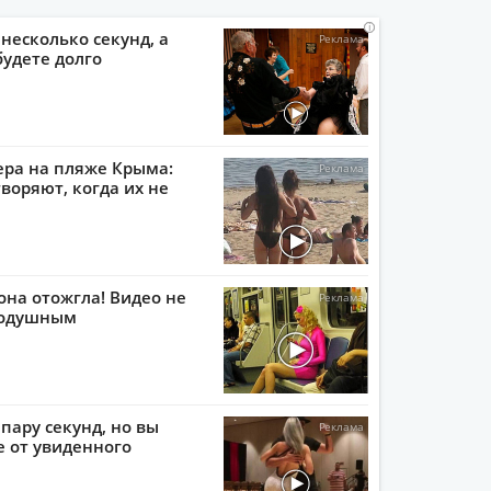
i
i
i
i
 несколько секунд, а
будете долго
ера на пляже Крыма:
воряют, когда их не
она отожгла! Видео не
нодушным
пару секунд, но вы
е от увиденного